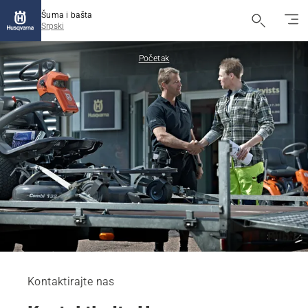
Šuma i bašta
Srpski
Početak
Kontaktirajte nas