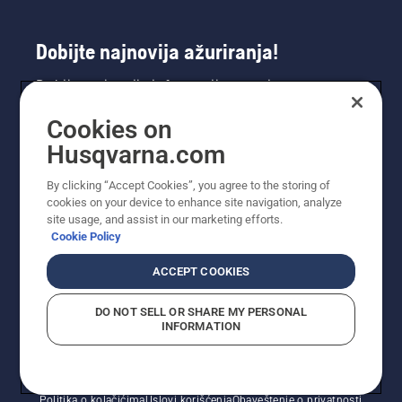
Dobijte najnovija ažuriranja!
Dobijte najnovije informacije o novim
proizvodima, specijalnim ponudama i još mnogo
Cookies on
toga. Prijavite se na naš bilten ovdje.
Husqvarna.com
PRIJAVA ZA BILTEN
By clicking “Accept Cookies”, you agree to the storing of
cookies on your device to enhance site navigation, analyze
site usage, and assist in our marketing efforts.
Cookie Policy
ACCEPT COOKIES
DO NOT SELL OR SHARE MY PERSONAL
INFORMATION
© Husqvarna AB (publ). Sva prava zadržana. Prikazane
cijene su preporučene maloprodajne cijene.
Politika o kolačićima
Uslovi korišćenja
Obaveštenje o privatnosti