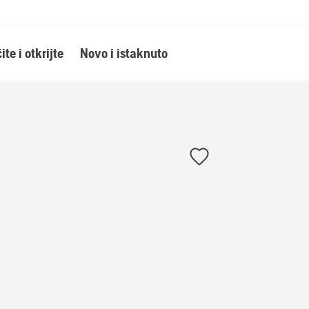
ite i otkrijte
Novo i istaknuto