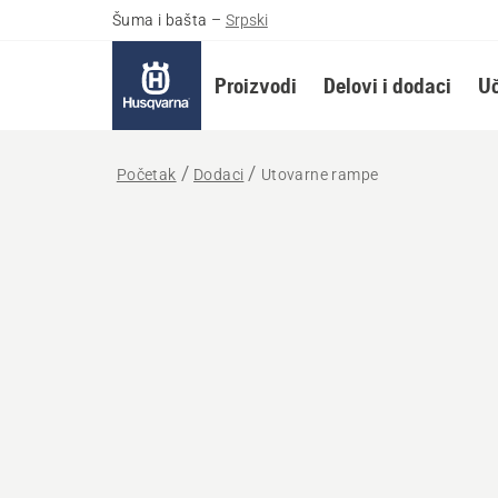
Šuma i bašta
–
Srpski
Proizvodi
Delovi i dodaci
Uč
Početak
Dodaci
Utovarne rampe