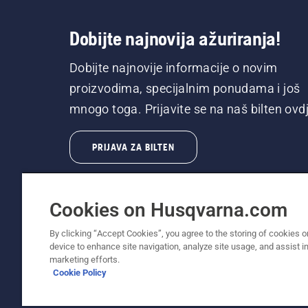
Dobijte najnovija ažuriranja!
Dobijte najnovije informacije o novim
proizvodima, specijalnim ponudama i još
mnogo toga. Prijavite se na naš bilten ovdj
PRIJAVA ZA BILTEN
Cookies on Husqvarna.com
By clicking “Accept Cookies”, you agree to the storing of cookies o
device to enhance site navigation, analyze site usage, and assist in
© Husqvarna AB (publ). Sva prava zadržana. P
marketing efforts.
Cookie Policy
Politika o kolačićima
Uslovi korišćenja
Obaveštenje o