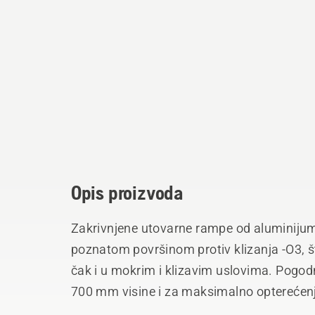
Opis proizvoda
Zakrivnjene utovarne rampe od aluminiju
poznatom površinom protiv klizanja -O3, š
čak i u mokrim i klizavim uslovima. Pogod
700 mm visine i za maksimalno opterećen
paru.