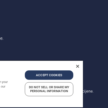
e.
ACCEPT COOKIES
n your
 our
DO NOT SELL OR SHARE MY
rikazane cijene su preporučene maloprodajne cijene.
PERSONAL INFORMATION
 privatnosti
Impresum