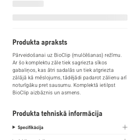
Produkta apraksts
Pārveidošanai uz BioClip (mulčēšanas) režīmu.
Ar šo komplektu zāle tiek sagriezta sīkos
gabaliņos, kas ātri sadalās un tiek atgriezta
zālājā kā mēslojums, tādējādi padarot zālienu arī
noturīgāku pret sausumu. Komplektā ietilpst
BioClip aizbāznis un asmens.
Produkta tehniskā informācija
Specifikācija