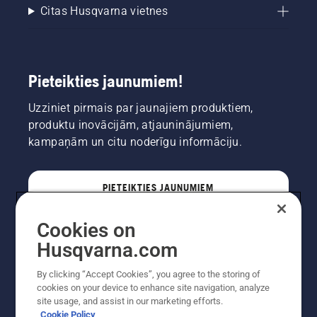
Citas Husqvarna vietnes
Pieteikties jaunumiem!
Uzziniet pirmais par jaunajiem produktiem,
produktu inovācijām, atjauninājumiem,
kampaņām un citu noderīgu informāciju.
PIETEIKTIES JAUNUMIEM
Cookies on
PROFESIONĀLIS
Husqvarna.com
By clicking “Accept Cookies”, you agree to the storing of
cookies on your device to enhance site navigation, analyze
site usage, and assist in our marketing efforts.
Cookie Policy