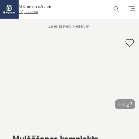
Mežam un dārzam
LV, Latviešu
Zāles pļāvēju piederumi
1/2
Mulčēšanas komplekts