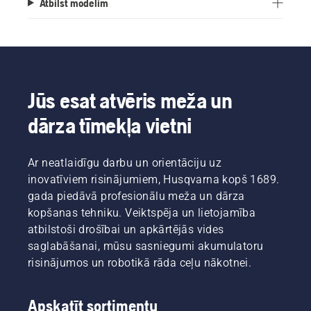
Atbilst modelim
Jūs esat atvēris meža un
dārza tīmekļa vietni
Ar neatlaidīgu darbu un orientāciju uz
inovatīviem risinājumiem, Husqvarna kopš 1689.
gada piedāvā profesionālu meža un dārza
kopšanas tehniku. Veiktspēja un lietojamība
atbilstoši drošībai un apkārtējās vides
saglabāšanai, mūsu sasniegumi akumulatoru
risinājumos un robotikā rāda ceļu nākotnei.
Apskatīt sortimentu