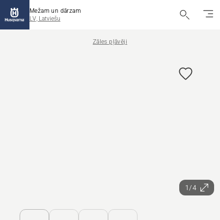
Mežam un dārzam
LV, Latviešu
Zāles pļāvēji
1/4