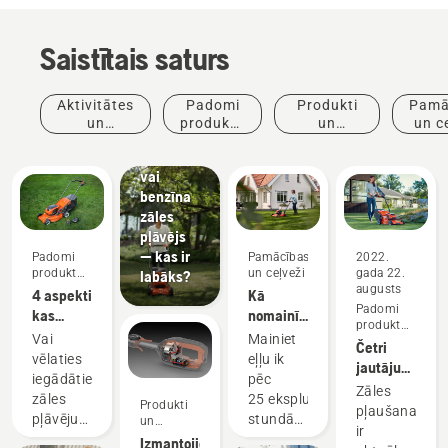
Saistītais saturs
Aktivitātes
Padomi
Produkti
Pamā
un
produktu
un
un c
pasākumi
iegādei
inovācijas
Akumulatora
vai
benzīna
zāles
pļāvējs
— kas ir
Padomi
Pamācības
2022.
produktu
un ceļveži
gada 22.
labāks?
iegādei
augusts
4 aspekti,
Kā
Padomi
kas
nomainīt
produktu
jāņem
Husqvarna
Vai
Mainiet
iegādei
Četri
vērā,
zāles
vēlaties
eļļu ik
jautājumi,
iegādājoties
pļāvējam
iegādāties
pēc
uz
Zāles
zāles
eļļu
zāles
25 ekspluatācijas
Produkti
kuriem
pļaušana
pļāvēju
Padomi
pļāvēju?
stundām
un
jāatbild
ir
produktu
inovācijas
Produkti
Zemāk ir
vai katru
Izmantojiet
pirms