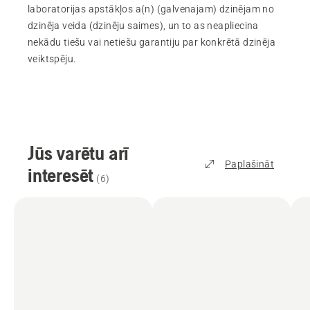
laboratorijas apstākļos a(n) (galvenajam) dzinējam no
dzinēja veida (dzinēju saimes), un to as neapliecina
nekādu tiešu vai netiešu garantiju par konkrētā dzinēja
veiktspēju.
Jūs varētu arī
Paplašināt
interesēt
(
6
)