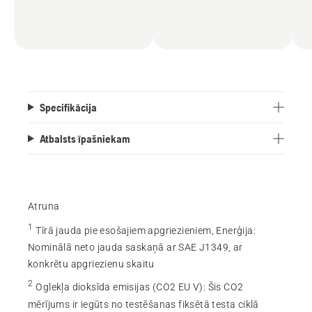
Specifikācija
Atbalsts īpašniekam
Atruna
1
Tīrā jauda pie esošajiem apgriezieniem, Enerģija
:
Nominālā neto jauda saskaņā ar SAE J1349, ar
konkrētu apgriezienu skaitu
2
Oglekļa dioksīda emisijas (CO2 EU V)
:
Šis CO2
mērījums ir iegūts no testēšanas fiksētā testa ciklā