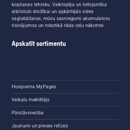
Neraizējieties!
iespējams
zāle
kopšanas tehniku. Veiktspēja un lietojamība
izveidot
Šeit ir
nonākt
atsāks
atbilstoši drošībai un apkārtējās vides
pamatu
secīgu
pie
augt. Lai
ideālam
saglabāšanai, mūsu sasniegumi akumulatoru
darbību
secinājuma.
jūs
zālienam
pamācība,
risinājumos un robotikā rāda ceļu nākotnei.
Uzziniet
iepriecinātu,
nākamajā
kā
turpinājumā!
vispirms
pavasarī.
nepieļaut
iepazīstiet
Lai jūs
nevienmērīgu
Apskatīt sortimentu
mūsu
iepriecinātu,
zālienu.
būtiskākos
vispirms
padomus
iepazīstiet
visas
mūsu
sezonas
būtiskākos
garumā
padomus
par to,
visas
kā
Husqvarna MyPages
sezonas
uzturēt
garumā
veselīgu
par to,
Veikalu meklētājs
un leknu
kā
mauriņu.
uzturēt
Pārstāvniecība
veselīgu
un leknu
Jaunumi un preses relīzes
mauriņu.