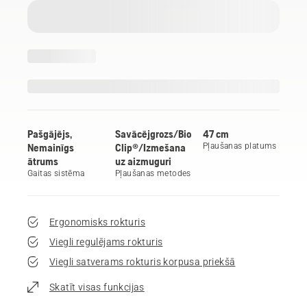
Pašgājējs,
Savācējgrozs/Bio
47 cm
Nemainīgs
Clip®/Izmešana
Pļaušanas platums
ātrums
uz aizmuguri
Gaitas sistēma
Pļaušanas metodes
Ergonomisks rokturis
Viegli regulējams rokturis
Viegli satverams rokturis korpusa priekšā
Skatīt visas funkcijas