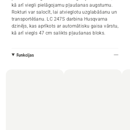
kā arī viegli pielāgojamu pļaušanas augstumu.
Rokturi var salocīt, lai atvieglotu uzglabāšanu un
transportēšanu. LC 247S darbina Husqvarna
dzinējs, kas aprīkots ar automātisku gaisa vārstu,
kā arī viegls 47 cm salikts pļaušanas bloks.
Funkcijas