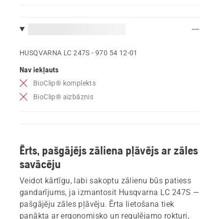
HUSQVARNA LC 247S - 970 54 12‑01
Nav iekļauts
BioClip® komplekts
BioClip® aizbāznis
Ērts, pašgājējs zāliena pļāvējs ar zāles
savācēju
Veidot kārtīgu, labi sakoptu zālienu būs patiess
gandarījums, ja izmantosit Husqvarna LC 247S —
pašgājēju zāles pļāvēju. Ērta lietošana tiek
panākta ar ergonomisko un regulējamo rokturi,