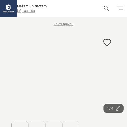
Mežam un dārzam
LV, Latviešu
Zāles pļāvēji
1/4