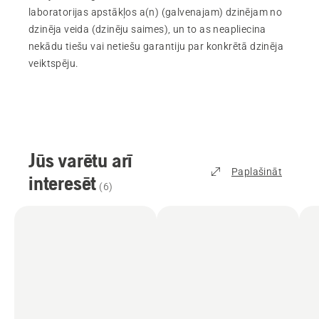
laboratorijas apstākļos a(n) (galvenajam) dzinējam no
dzinēja veida (dzinēju saimes), un to as neapliecina
nekādu tiešu vai netiešu garantiju par konkrētā dzinēja
veiktspēju.
Jūs varētu arī
Paplašināt
interesēt
(
6
)