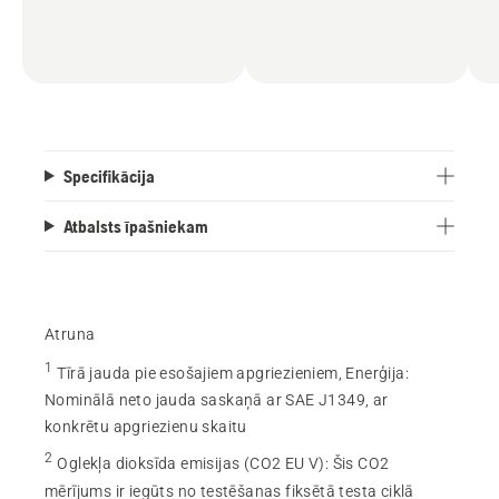
Specifikācija
Atbalsts īpašniekam
Atruna
1
Tīrā jauda pie esošajiem apgriezieniem, Enerģija
:
Nominālā neto jauda saskaņā ar SAE J1349, ar
konkrētu apgriezienu skaitu
2
Oglekļa dioksīda emisijas (CO2 EU V)
:
Šis CO2
mērījums ir iegūts no testēšanas fiksētā testa ciklā