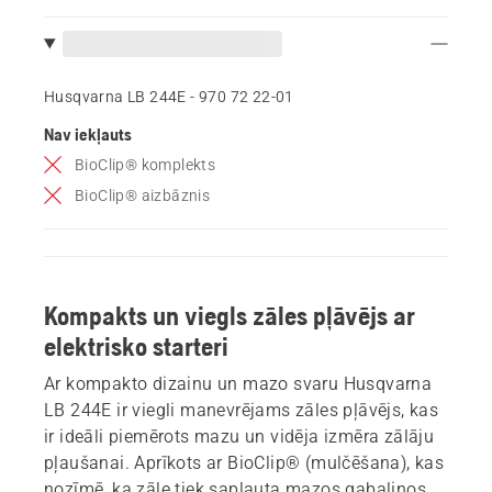
Husqvarna LB 244E - 970 72 22‑01
Nav iekļauts
BioClip® komplekts
BioClip® aizbāznis
Kompakts un viegls zāles pļāvējs ar
elektrisko starteri
Ar kompakto dizainu un mazo svaru Husqvarna
LB 244E ir viegli manevrējams zāles pļāvējs, kas
ir ideāli piemērots mazu un vidēja izmēra zālāju
pļaušanai. Aprīkots ar BioClip® (mulčēšana), kas
nozīmē, ka zāle tiek sapļauta mazos gabaliņos,