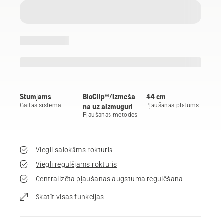
Stumjams
BioClip®/Izmeša
44 cm
Gaitas sistēma
na uz aizmuguri
Pļaušanas platums
Pļaušanas metodes
Viegli salokāms rokturis
Viegli regulējams rokturis
Centralizēta pļaušanas augstuma regulēšana
Skatīt visas funkcijas