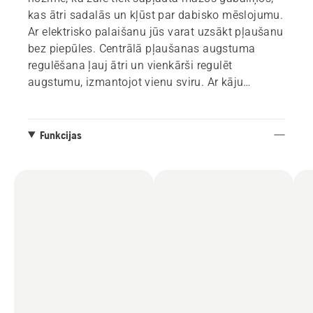
kas ātri sadalās un kļūst par dabisko mēslojumu.
Ar elektrisko palaišanu jūs varat uzsākt pļaušanu
bez piepūles. Centrālā pļaušanas augstuma
regulēšana ļauj ātri un vienkārši regulēt
augstumu, izmantojot vienu sviru. Ar kāju
darbināma roktura augstuma regulēšana
nodrošina ērtu lietošanu, un, kad pļaušana ir
pabeigta, rokturi var ātri salocīt gudrai
Funkcijas
uzglabāšanai.