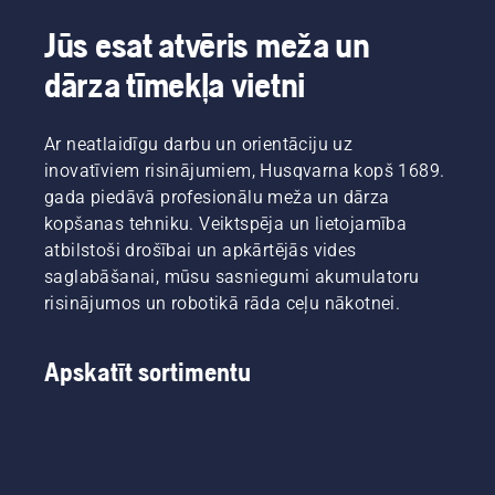
jums
iespējams
jautājām
zālienu.
kā
un leknu
izveidot
Jūs esat atvēris meža un
nonākt
vienam
uzturēt
mauriņu.
pamatu
pie
no
veselīgu
ideālam
dārza tīmekļa vietni
secinājuma.
prasmīgākajiem
un leknu
zālienam
Uzziniet
šīs
mauriņu.
nākamajā
turpinājumā!
nozares
pavasarī.
Ar neatlaidīgu darbu un orientāciju uz
cilvēkiem.
Lai jūs
inovatīviem risinājumiem, Husqvarna kopš 1689.
iepriecinātu,
gada piedāvā profesionālu meža un dārza
vispirms
kopšanas tehniku. Veiktspēja un lietojamība
iepazīstiet
mūsu
atbilstoši drošībai un apkārtējās vides
būtiskākos
saglabāšanai, mūsu sasniegumi akumulatoru
padomus
risinājumos un robotikā rāda ceļu nākotnei.
visas
sezonas
garumā
Apskatīt sortimentu
par to,
kā
uzturēt
veselīgu
un leknu
mauriņu.