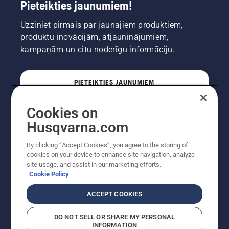
Pieteikties jaunumiem!
Uzziniet pirmais par jaunajiem produktiem,
produktu inovācijām, atjauninājumiem,
kampaņām un citu noderīgu informāciju.
PIETEIKTIES JAUNUMIEM
Cookies on
PROFESIONĀLIS
Husqvarna.com
By clicking “Accept Cookies”, you agree to the storing of
cookies on your device to enhance site navigation, analyze
site usage, and assist in our marketing efforts.
Cookie Policy
ACCEPT COOKIES
DO NOT SELL OR SHARE MY PERSONAL
INFORMATION