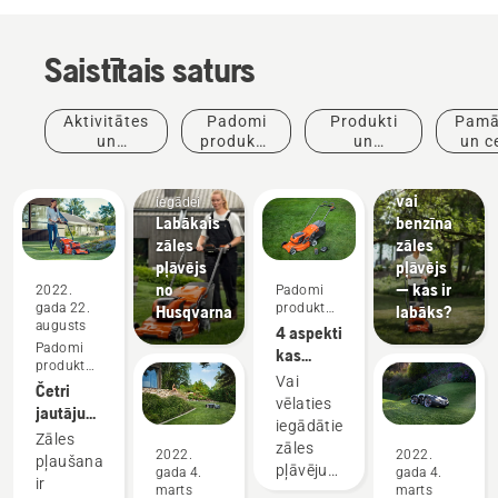
Saistītais saturs
Aktivitātes
Padomi
Produkti
Pamā
un
produktu
un
un c
Padomi
pasākumi
iegādei
inovācijas
Akumulatora
produktu
vai
iegādei
Labākais
benzīna
zāles
zāles
pļāvējs
pļāvējs
no
— kas ir
2022.
Padomi
gada 22.
produktu
Husqvarna
labāks?
augusts
iegādei
4 aspekti,
Padomi
kas
produktu
jāņem
Vai
iegādei
Četri
vērā,
vēlaties
jautājumi,
iegādājoties
iegādāties
uz
Zāles
zāles
zāles
kuriem
2022.
2022.
pļaušana
pļāvēju
pļāvēju?
gada 4.
gada 4.
jāatbild
ir
marts
marts
Zemāk ir