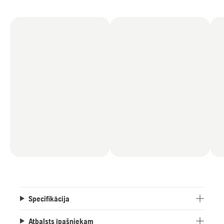
Specifikācija
Atbalsts īpašniekam