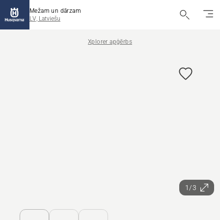
Mežam un dārzam
LV, Latviešu
Xplorer apģērbs
1/3