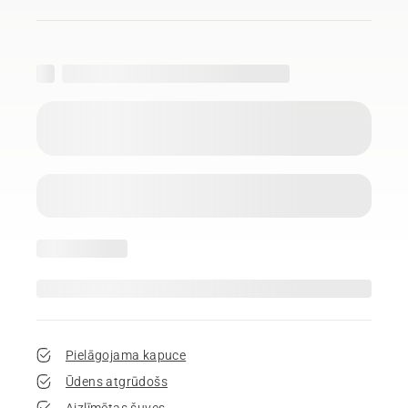
Pielāgojama kapuce
Ūdens atgrūdošs
Aizlīmētas šuves