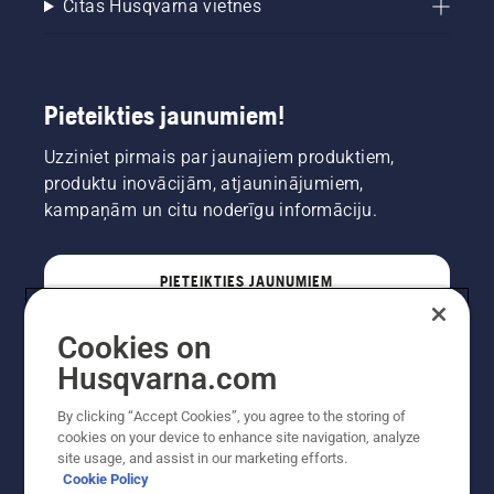
Citas Husqvarna vietnes
Pieteikties jaunumiem!
Uzziniet pirmais par jaunajiem produktiem,
produktu inovācijām, atjauninājumiem,
kampaņām un citu noderīgu informāciju.
PIETEIKTIES JAUNUMIEM
Cookies on
PROFESIONĀLIS
Husqvarna.com
By clicking “Accept Cookies”, you agree to the storing of
cookies on your device to enhance site navigation, analyze
site usage, and assist in our marketing efforts.
Cookie Policy