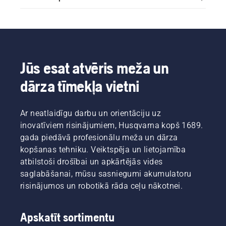
Jūs esat atvēris meža un
dārza tīmekļa vietni
Ar neatlaidīgu darbu un orientāciju uz
inovatīviem risinājumiem, Husqvarna kopš 1689.
gada piedāvā profesionālu meža un dārza
kopšanas tehniku. Veiktspēja un lietojamība
atbilstoši drošībai un apkārtējās vides
saglabāšanai, mūsu sasniegumi akumulatoru
risinājumos un robotikā rāda ceļu nākotnei.
Apskatīt sortimentu