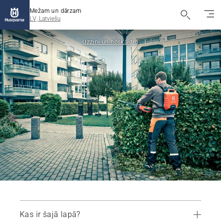
Mežam un dārzam
LV, Latviešu
Uzzini un noskaidro
Kas ir šajā lapā?