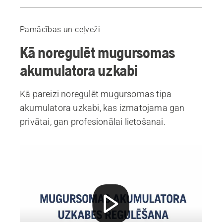
Kā pielāgot mugursomā ievietojamu akumulatoru
Ieteicamie produkti
Pamācības un ceļveži
Kā noregulēt mugursomas
akumulatora uzkabi
Kā pareizi noregulēt mugursomas tipa
akumulatora uzkabi, kas izmatojama gan
privātai, gan profesionālai lietošanai.