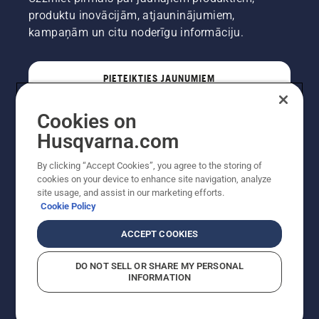
produktu inovācijām, atjauninājumiem,
kampaņām un citu noderīgu informāciju.
PIETEIKTIES JAUNUMIEM
Cookies on
PROFESIONĀLIS
Husqvarna.com
By clicking “Accept Cookies”, you agree to the storing of
cookies on your device to enhance site navigation, analyze
site usage, and assist in our marketing efforts.
Cookie Policy
ACCEPT COOKIES
DO NOT SELL OR SHARE MY PERSONAL
INFORMATION
Autortiesības — 2022 Husqvarna AB (publ). Visas
tiesības ir aizsargātas. Norādītās cenas ir ieteicamās
mazumtirdzniecības cenas.