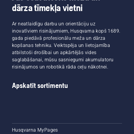
operatīvi.
režīmu.
dārza tīmekļa vietni
Ar neatlaidīgu darbu un orientāciju uz
inovatīviem risinājumiem, Husqvarna kopš 1689.
gada piedāvā profesionālu meža un dārza
kopšanas tehniku. Veiktspēja un lietojamība
atbilstoši drošībai un apkārtējās vides
saglabāšanai, mūsu sasniegumi akumulatoru
risinājumos un robotikā rāda ceļu nākotnei.
Apskatīt sortimentu
Husqvarna MyPages