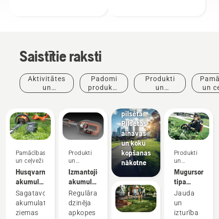
Saistītie raksti
Jaunumi
un preses
Aktivitātes
Padomi
Produkti
Pamā
relīzes
un
produktu
un
un c
Husqvarna
pasākumi
iegādei
inovācijas
dzīvā
pilsēta:
Pilsētas
ainavas
un koku
kopšanas
Pamācības
Produkti
Produkti
un ceļveži
un
un
nākotne
inovācijas
inovācijas
Husqvarna
Izmantojiet
Mugursomas
akumulatoru
akumulatora
tipa
uzglabāšana
tehniku
akumulators
Sagatavojoties
Regulāra
Jauda
ziemā
un
akumulatorus
dzinēja
un
samaziniet
ziemas
apkopes
izturība