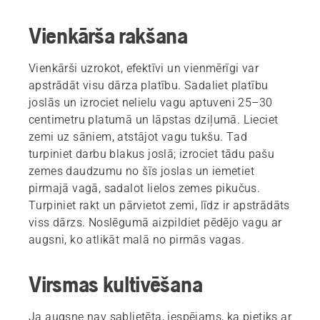
Vienkārša rakšana
Vienkārši uzrokot, efektīvi un vienmērīgi var
apstrādāt visu dārza platību. Sadaliet platību
joslās un izrociet nelielu vagu aptuveni 25–30
centimetru platumā un lāpstas dziļumā. Lieciet
zemi uz sāniem, atstājot vagu tukšu. Tad
turpiniet darbu blakus joslā; izrociet tādu pašu
zemes daudzumu no šīs joslas un iemetiet
pirmajā vagā, sadalot lielos zemes pikučus.
Turpiniet rakt un pārvietot zemi, līdz ir apstrādāts
viss dārzs. Noslēgumā aizpildiet pēdējo vagu ar
augsni, ko atlikāt malā no pirmās vagas.
Virsmas kultivēšana
Ja augsne nav sablietēta, iespējams, ka pietiks ar