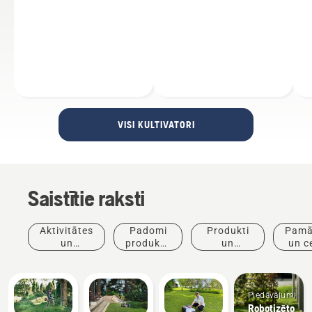
VISI KULTIVATORI
Saistītie raksti
Aktivitātes
Padomi
Produkti
Pamā
un
produktu
un
un c
pasākumi
iegādei
inovācijas
Piedāvājumi
Robotizēto