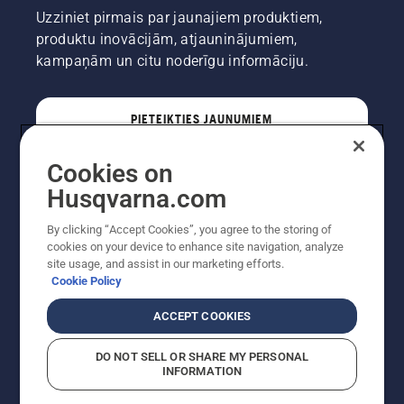
Uzziniet pirmais par jaunajiem produktiem,
produktu inovācijām, atjauninājumiem,
kampaņām un citu noderīgu informāciju.
PIETEIKTIES JAUNUMIEM
Cookies on
PROFESIONĀLIS
Husqvarna.com
By clicking “Accept Cookies”, you agree to the storing of
cookies on your device to enhance site navigation, analyze
site usage, and assist in our marketing efforts.
Cookie Policy
ACCEPT COOKIES
DO NOT SELL OR SHARE MY PERSONAL
INFORMATION
Autortiesības — 2022 Husqvarna AB (publ). Visas
tiesības ir aizsargātas. Norādītās cenas ir ieteicamās