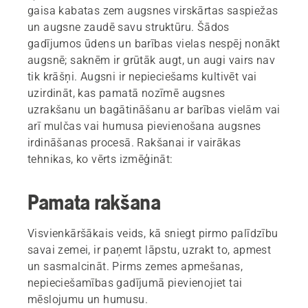
gaisa kabatas zem augsnes virskārtas saspiežas
un augsne zaudē savu struktūru. Šādos
gadījumos ūdens un barības vielas nespēj nonākt
augsnē; saknēm ir grūtāk augt, un augi vairs nav
tik krāšņi. Augsni ir nepieciešams kultivēt vai
uzirdināt, kas pamatā nozīmē augsnes
uzrakšanu un bagātināšanu ar barības vielām vai
arī mulčas vai humusa pievienošana augsnes
irdināšanas procesā. Rakšanai ir vairākas
tehnikas, ko vērts izmēģināt:
Pamata rakšana
Visvienkāršākais veids, kā sniegt pirmo palīdzību
savai zemei, ir paņemt lāpstu, uzrakt to, apmest
un sasmalcināt. Pirms zemes apmešanas,
nepieciešamības gadījumā pievienojiet tai
mēslojumu un humusu.