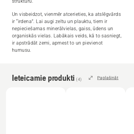
struktūru.
Un visbeidzot, vienmēr atcerieties, ka atslēgvārds
ir “irdena”. Lai augi zeltu un plauktu, tiem ir
nepieciešamas minerālvielas, gaiss, ūdens un
organiskās vielas. Labākais veids, kā to sasniegt,
ir apstrādāt zemi, apmest to un pievienot
humusu.
Ieteicamie produkti
Paplašināt
(
4
)