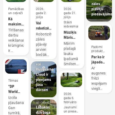
zāles
pļāvēju
Pamācības
2026.
2026.
un ceļveži
gada 2.
gada 21.
piedāvājums
jūlijs
jūlijs
Kā
Vai
Stāsti
maksimāli
iedvesmai
robotizētie
izmantot
Tīrīšanas
Mūziķis
zāles
krūmgrieža
Robotizētie
darbu
Māris
pļāvēji ir
priekšrocības
zāles
veikšanai
Mihelsons
savas
Mārim
Produkti
pļāvēji
krūmgriezis
par savu
Padomi
cenas
plašajā
un
arvien
ir
produktu
dārza
vērti?
lauku
inovācijas
biežāk
iegādei
visuniversālākais
Par ko ir
palīgu
Pārbaudiet,
īpašumā
no
instruments.
jāpadomā,
Automower®
vai
Smiltenes
luksusa
Šajā
iegādājoties
450V
Ar
Husqvarna
pusē
preces
krūmgriežu
augsnes
NERA
augsnes
Cloud ir
zāles
kļūst par
lietotāja
frēzi
frēzi
pieejams
pļaušana
racionālu
Tēmas
rokasgrāmatā
iespējams
jūsu
kādreiz
izvēli —
“DP
ir
viegli
dārzam
bija
īpaši
World
pieejams
uzrušināt
2026.
vairāku
tiem, kuri
Tour”
saraksts
Pamācības
Izcila
gada 6.
mauriņu
stundu
novērtē
oficiālais
ar
februāris
un ceļveži
pļaušana.
vai
rituāls.
savu
robotizētās
Labākās
padomiem,
Jaunumi
Gan
sagatavot
laiku,
zāles
un preses
dzīvžoga
kā droši
turnīrā,
sējas