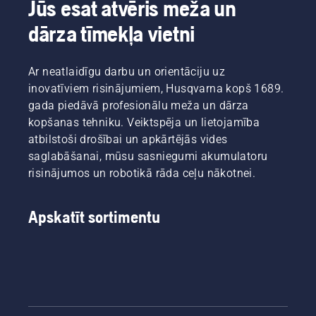
Jūs esat atvēris meža un
Jaunie
bezvadu
dārza tīmekļa vietni
modeļi
izmanto
modernu
Ar neatlaidīgu darbu un orientāciju uz
MI vision
inovatīviem risinājumiem, Husqvarna kopš 1689.
tehnoloģiju,
nodrošinot
gada piedāvā profesionālu meža un dārza
precīzu
kopšanas tehniku. Veiktspēja un lietojamība
un ērtu
atbilstoši drošībai un apkārtējās vides
zāliena
saglabāšanai, mūsu sasniegumi akumulatoru
kopšanas
risinājumos un robotikā rāda ceļu nākotnei.
risinājumu
vidēja un
maza
Apskatīt sortimentu
izmēra
dārziem.