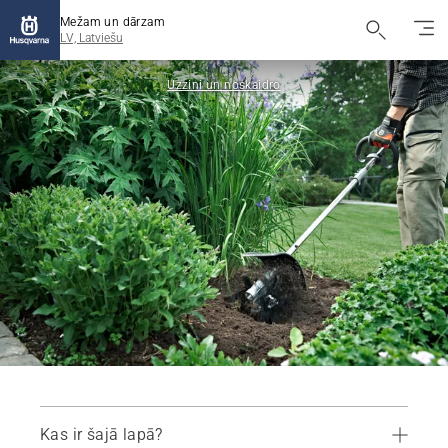
Mežam un dārzam
LV, Latviešu
Uzzini un noskaidro
Kas ir šajā lapā?