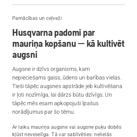
Padomi
Ieteicamie produkti
Pamācības un ceļveži
Husqvarna padomi par
mauriņa kopšanu — kā kultivēt
augsni
Augsne ir dzīvs organisms, kam
nepieciešams gaiss, ūdens un barības vielas.
Tieši tāpēc augsnes apstrāde jeb kultivēšana
ir ļoti nozīmīga, lai dārzs būtu dzīvīgs. Un
tāpēc mēs esam apkopojuši īpašus
norādījumus par šo tēmu.
Ar laiku mauriņa augsne vai augsne puķu dobēs
kļūst neveselīga. Tā var sablīvēties: nelielās