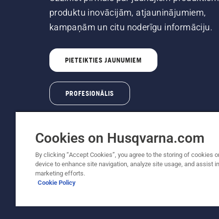
produktu inovācijām, atjauninājumiem,
kampaņām un citu noderīgu informāciju.
PIETEIKTIES JAUNUMIEM
PROFESIONĀLIS
Cookies on Husqvarna.com
By clicking “Accept Cookies”, you agree to the storing of cookies o
device to enhance site navigation, analyze site usage, and assist in
Autortiesības — 2022 Husqvarna AB (publ). Vis
marketing efforts.
Cookie Policy
Sīkfailu politika
Lietošanas noteikumi
Paziņojums par