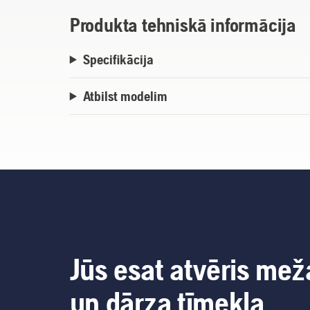
Produkta tehniskā informācija
Specifikācija
Atbilst modelim
Jūs esat atvēris mež
un dārza tīmekļa