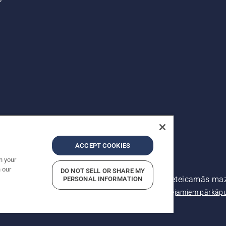
ACCEPT COOKIES
n your
 our
DO NOT SELL OR SHARE MY
as tiesības ir aizsargātas. Norādītās cenas ir ieteicamās m
PERSONAL INFORMATION
 konfidencialitāti
Izdošanas ziņas
Ziņojiet par iespējamiem pārkā