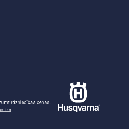
azumtirdzniecības cenas.
pumiem