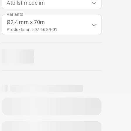
Atbilst modelim
Variants
Ø2,4 mm x 70m
Produkta nr. 597 66 89‑01