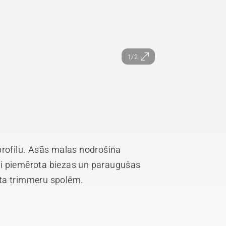
1/2
profilu. Asās malas nodrošina
ši piemērota biezas un paraugušas
rta trimmeru spolēm.