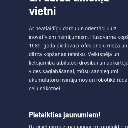
vietni
Ar neatlaidīgu darbu un orientāciju uz
inovatīviem risinājumiem, Husqvarna kop
1689. gada piedāvā profesionālu meža un
dārza kopšanas tehniku. Veiktspēja un
lietojamība atbilstoši drošībai un apkārtēj
vides saglabāšanai, mūsu sasniegumi
akumulatoru risinājumos un robotikā rāda
ceļu nākotnei.
Pieteikties jaunumiem!
Uzziniet pirmais par jaunajiem produktiem