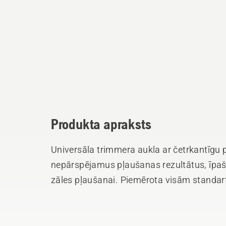
Produkta apraksts
Universāla trimmera aukla ar četrkantīgu 
nepārspējamus pļaušanas rezultātus, īpa
zāles pļaušanai. Piemērota visām standa