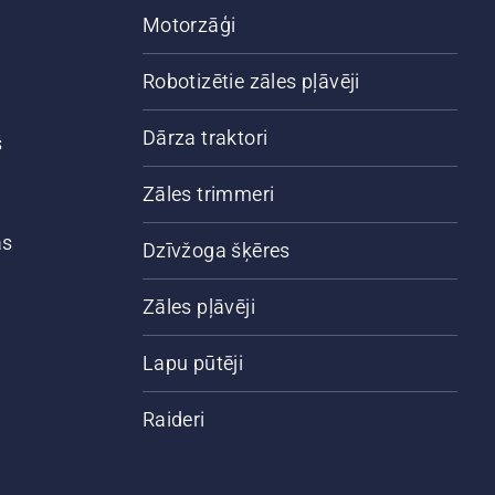
Motorzāģi
Robotizētie zāles pļāvēji
Dārza traktori
š
Zāles trimmeri
ās
Dzīvžoga šķēres
Zāles pļāvēji
Lapu pūtēji
Raideri
,