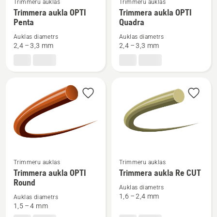
Trimmeru auklas
Trimmeru auklas
vairāk
vairāk
Trimmera aukla OPTI
Trimmera aukla OPTI
Penta
Quadra
informācijas
informācijas
par
par
Auklas diametrs
Auklas diametrs
Trimmera
Trimmera
2,4 – 3,3 mm
2,4 – 3,3 mm
aukla
aukla
OPTI
OPTI
Penta
Quadra
Skatīt
Skatīt
Trimmeru auklas
Trimmeru auklas
vairāk
vairāk
Trimmera aukla OPTI
Trimmera aukla Re CUT
Round
informācijas
informācijas
Auklas diametrs
par
par
1,6 – 2,4 mm
Auklas diametrs
Trimmera
Trimmera
1,5 – 4 mm