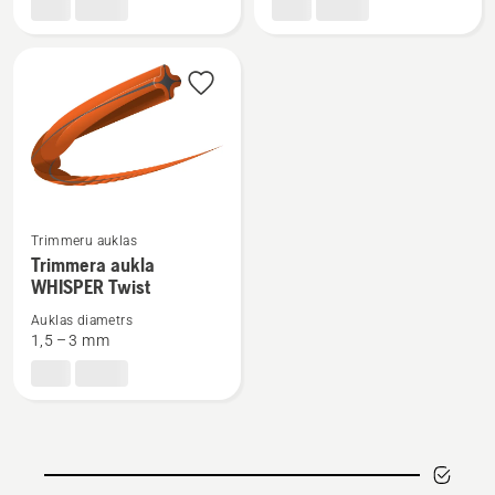
aukla
aukla
OPTI
Re
Round
CUT
Skatīt
Trimmeru auklas
vairāk
Trimmera aukla
WHISPER Twist
informācijas
par
Auklas diametrs
Trimmera
1,5 – 3 mm
aukla
WHISPER
Twist