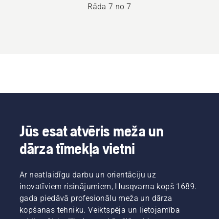
Rāda 7 no 7
Jūs esat atvēris meža un
dārza tīmekļa vietni
Ar neatlaidīgu darbu un orientāciju uz
inovatīviem risinājumiem, Husqvarna kopš 1689.
gada piedāvā profesionālu meža un dārza
kopšanas tehniku. Veiktspēja un lietojamība