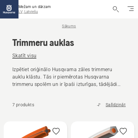
Mežam un dārzam
LV, Latviešu
Sākums
Trimmeru auklas
Skatīt visu
Izpētiet oriģinālo Husqvarna zāles trimmeru
auklu klāstu. Tās ir piemērotas Husqvarna
trimmeru spolēm un ir īpaši izturīgas, tādējādi
samazinot dīkstāvi.
7 produkts
Salīdzināt
Visi
produkti