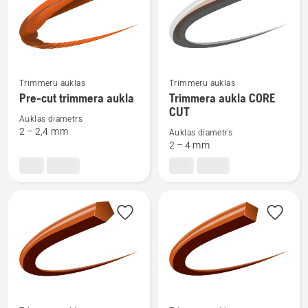
Skatīt
Skatīt
Trimmeru auklas
Trimmeru auklas
vairāk
vairāk
Pre-cut trimmera aukla
Trimmera aukla CORE
CUT
informācijas
informācijas
Auklas diametrs
par
par
2 – 2,4 mm
Auklas diametrs
Pre-
Trimmera
2 – 4 mm
cut
aukla
trimmera
CORE
aukla
CUT
Skatīt
Skatīt