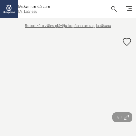
Mežam un dārzam
LV, Latviešu
Robotizēto zāles pļāvēju kopšana un uzglabāšana
1/1