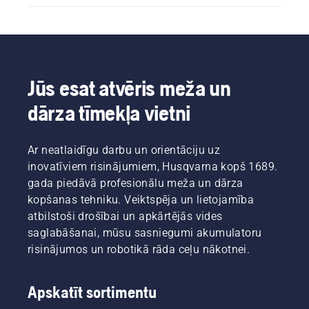
Jūs esat atvēris meža un
dārza tīmekļa vietni
Ar neatlaidīgu darbu un orientāciju uz
inovatīviem risinājumiem, Husqvarna kopš 1689.
gada piedāvā profesionālu meža un dārza
kopšanas tehniku. Veiktspēja un lietojamība
atbilstoši drošībai un apkārtējās vides
saglabāšanai, mūsu sasniegumi akumulatoru
risinājumos un robotikā rāda ceļu nākotnei.
Apskatīt sortimentu