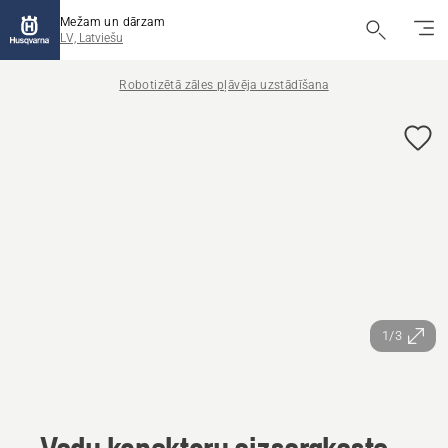
Mežam un dārzam
LV, Latviešu
Robotizētā zāles pļāvēja uzstādīšana
1/3
Vadu konektoru aizsargkaste