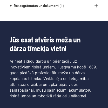
Rokasgrāmatas un dokumenti
(
1
)
Jūs esat atvēris meža un
dārza tīmekļa vietni
Ar neatlaidīgu darbu un orientāciju uz
inovatīviem risinājumiem, Husqvarna kopš 1689.
gada piedāvā profesionālu meža un dārza
kopšanas tehniku. Veiktspēja un lietojamība
atbilstoši drošībai un apkārtējās vides
saglabāšanai, mūsu sasniegumi akumulatoru
risinājumos un robotikā rāda ceļu nākotnei.