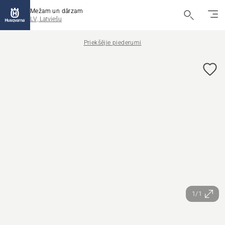
Mežam un dārzam
LV, Latviešu
Priekšējie piederumi
1/1