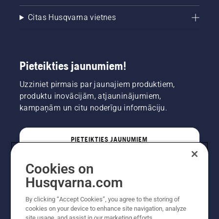
Citas Husqvarna vietnes
Pieteikties jaunumiem!
Uzziniet pirmais par jaunajiem produktiem,
produktu inovācijām, atjauninājumiem,
kampaņām un citu noderīgu informāciju.
PIETEIKTIES JAUNUMIEM
Cookies on
PROFESIONĀLIS
Husqvarna.com
By clicking “Accept Cookies”, you agree to the storing of
cookies on your device to enhance site navigation, analyze
site usage, and assist in our marketing efforts.