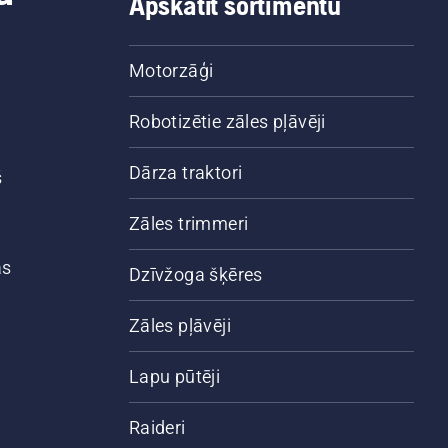
Apskatīt sortimentu
Motorzāģi
Robotizētie zāles pļāvēji
Dārza traktori
š
Zāles trimmeri
ās
Dzīvžoga šķēres
Zāles pļāvēji
Lapu pūtēji
Raideri