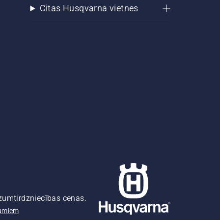
Citas Husqvarna vietnes
azumtirdzniecības cenas.
pumiem