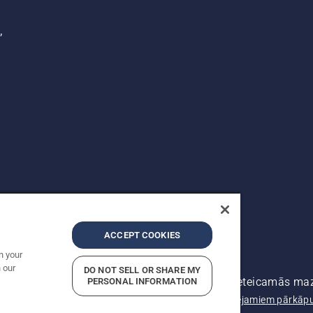
,
ACCEPT COOKIES
n your
 our
DO NOT SELL OR SHARE MY
as tiesības ir aizsargātas. Norādītās cenas ir ieteicamās m
PERSONAL INFORMATION
 konfidencialitāti
Izdošanas ziņas
Ziņojiet par iespējamiem pārkā