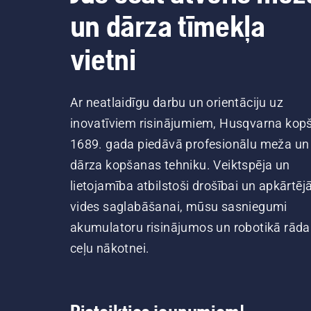
un dārza tīmekļa
vietni
Ar neatlaidīgu darbu un orientāciju uz
inovatīviem risinājumiem, Husqvarna kop
1689. gada piedāvā profesionālu meža un
dārza kopšanas tehniku. Veiktspēja un
lietojamība atbilstoši drošībai un apkārtēj
vides saglabāšanai, mūsu sasniegumi
akumulatoru risinājumos un robotikā rāda
ceļu nākotnei.