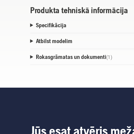
Produkta tehniskā informācija
Specifikācija
Atbilst modelim
Rokasgrāmatas un dokumenti
(
1
)
Jūs esat atvēris mež