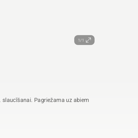
1/1
ml. slaucīšanai. Pagriežama uz abiem