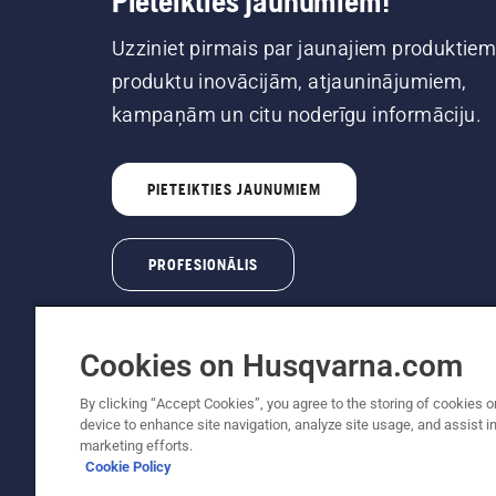
Pieteikties jaunumiem!
Uzziniet pirmais par jaunajiem produktiem
produktu inovācijām, atjauninājumiem,
kampaņām un citu noderīgu informāciju.
PIETEIKTIES JAUNUMIEM
PROFESIONĀLIS
Cookies on Husqvarna.com
By clicking “Accept Cookies”, you agree to the storing of cookies o
device to enhance site navigation, analyze site usage, and assist in
Autortiesības — 2022 Husqvarna AB (publ). Vis
marketing efforts.
Cookie Policy
Sīkfailu politika
Lietošanas noteikumi
Paziņojums par