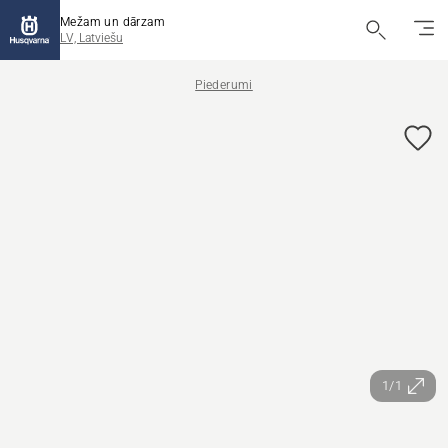
Mežam un dārzam
LV, Latviešu
Piederumi
1/1