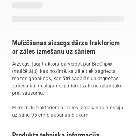
Mulčēšanas aizsegs dārza traktoriem
ar zāles izmešanu uz sāniem
Aizsegs, ļauj traktoru pārveidot par BioClip®
(mulčētāju), kas nozīmē, ka zāle tiek sagriezta
mazos gabaliņos, kas ātri sadalās un atgriežas
zālienā kā mēslojums, padarot zālienu izturīgāku
pret sausumu.
Piemērots traktoriem ar zāles izmešanas funkciju
uz sānu 95 cm pļaušanas blokam.
Produkta tehniskā informācija