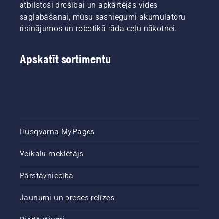
atbilstoši drošībai un apkārtējās vides
saglabāšanai, mūsu sasniegumi akumulatoru
risinājumos un robotikā rāda ceļu nākotnei.
Apskatīt sortimentu
Husqvarna MyPages
Veikalu meklētājs
Pārstāvniecība
Jaunumi un preses relīzes