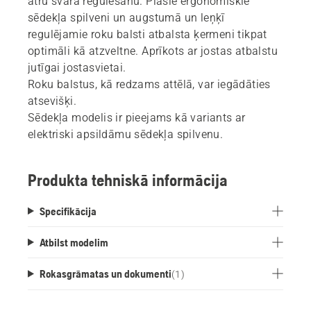
ātru svara regulēšanu. Plašie ergonomiskie
sēdekļa spilveni un augstumā un leņķī
regulējamie roku balsti atbalsta ķermeni tikpat
optimāli kā atzveltne. Aprīkots ar jostas atbalstu
jutīgai jostasvietai.
Roku balstus, kā redzams attēlā, var iegādāties
atsevišķi.
Sēdekļa modelis ir pieejams kā variants ar
elektriski apsildāmu sēdekļa spilvenu.
Produkta tehniskā informācija
Specifikācija
Atbilst modelim
Rokasgrāmatas un dokumenti
(
1
)