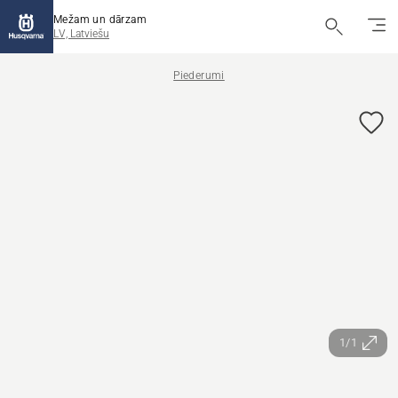
Mežam un dārzam
LV, Latviešu
Piederumi
1/1