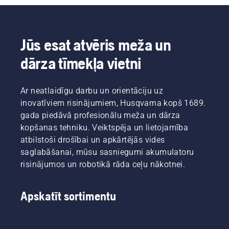
Jūs esat atvēris meža un
dārza tīmekļa vietni
Ar neatlaidīgu darbu un orientāciju uz
inovatīviem risinājumiem, Husqvarna kopš 1689.
gada piedāvā profesionālu meža un dārza
kopšanas tehniku. Veiktspēja un lietojamība
atbilstoši drošībai un apkārtējās vides
saglabāšanai, mūsu sasniegumi akumulatoru
risinājumos un robotikā rāda ceļu nākotnei.
Apskatīt sortimentu