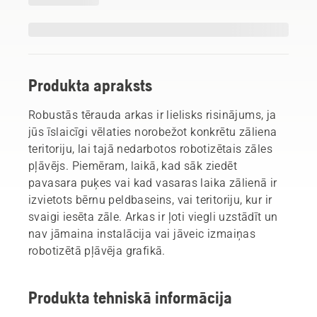
Produkta apraksts
Robustās tērauda arkas ir lielisks risinājums, ja
jūs īslaicīgi vēlaties norobežot konkrētu zāliena
teritoriju, lai tajā nedarbotos robotizētais zāles
pļāvējs. Piemēram, laikā, kad sāk ziedēt
pavasara puķes vai kad vasaras laika zālienā ir
izvietots bērnu peldbaseins, vai teritoriju, kur ir
svaigi iesēta zāle. Arkas ir ļoti viegli uzstādīt un
nav jāmaina instalācija vai jāveic izmaiņas
robotizētā pļāvēja grafikā.
Produkta tehniskā informācija