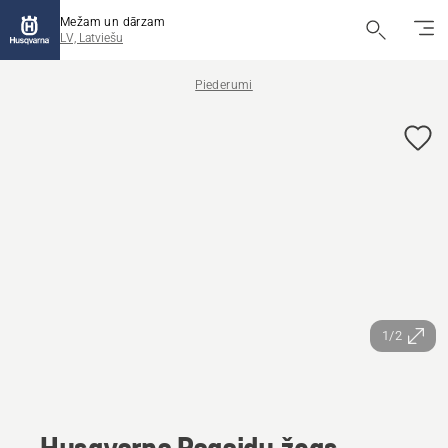
Mežam un dārzam
LV, Latviešu
Piederumi
1/2
Husqvarna Pagaidu žogs