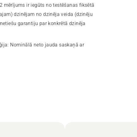
2 mērījums ir iegūts no testēšanas fiksētā
enajam) dzinējam no dzinēja veida (dzinēju
netiešu garantiju par konkrētā dzinēja
ģija
:
Nominālā neto jauda saskaņā ar