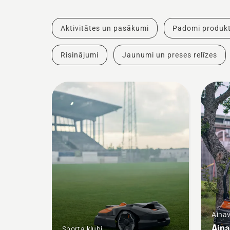
Aktivitātes un pasākumi
Padomi produkt
Risinājumi
Jaunumi un preses relīzes
Ainav
Aina
Sporta klubi