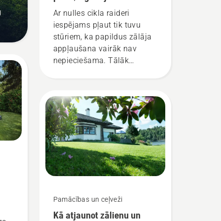
cikla raideri
u
Ar nulles cikla raideri
iespējams pļaut tik tuvu
stūriem, ka papildus zālāja
appļaušana vairāk nav
nepieciešama. Tālāk
norādīti daži padomi, kurus
vērts atcerēties, ja plānojat
iegādāties jaunu nulles cikla
raideri.
Pamācības un ceļveži
Kā atjaunot zālienu un