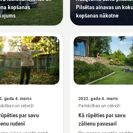
ena kopšanas
Pilsētas ainavas un kok
kojums
kopšanas nākotne
2. gada 4. marts
2022. gada 4. marts
ācības un ceļveži
Pamācības un ceļveži
rūpēties par savu
Kā rūpēties par savu
ienu rudenī
zālienu pavasarī