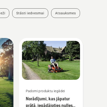
eži
Stāsti iedvesmai
Atsauksmes
Padomi produktu iegādei
Norādījumi, kas jāpatur
prātā, iegādājoties nulles