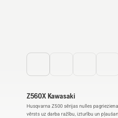
Z560X Kawasaki
Husqvarna Z500 sērijas nulles pagrieziena
vērsts uz darba ražību, izturību un pļaušan