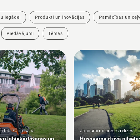
u iegādei
Produkti un inovācijas
Pamācības un ceļv
Piedāvājumi
Tēmas
u labiekārtošana
Jaunumi un preses relīzes
vu labiekārtošanas un
Husqvarna dzīvā pilsēta: