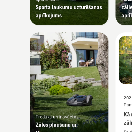
Sporta laukumu uzturēšanas
zāli
aprīkojums
aprī
202
Pam
Kā 
Produkti un inovācijas
zāl
Zāles pļaušana ar