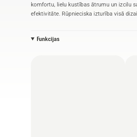
komfortu, lielu kustības ātrumu un izcilu s
efektivitāte. Rūpnieciska izturība visā diza
kalpošanas laiku komerciālos pļaušanas d
nepieredzēti vieglu apkopi.
Funkcijas