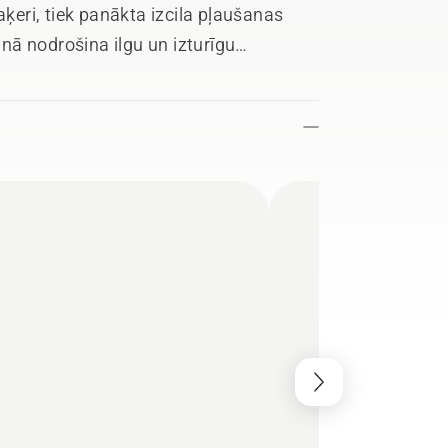
aķeri, tiek panākta izcila pļaušanas
inā nodrošina ilgu un izturīgu
arbos. Rūpīgs dizains nodrošina