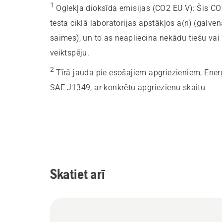
1
Oglekļa dioksīda emisijas (CO2 EU V)
:
Šis CO
testa ciklā laboratorijas apstākļos a(n) (galv
saimes), un to as neapliecina nekādu tiešu vai 
veiktspēju.
2
Tīrā jauda pie esošajiem apgriezieniem, Ener
SAE J1349, ar konkrētu apgriezienu skaitu
Skatiet arī