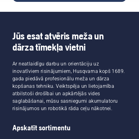
apkopojuši
ritmu.
dažus
Izmantojot
noderīgus
akumulatora
padomus
tehniku,
tam, kā
šīs rūpes
Jūs esat atvēris meža un
sagatavot
atkrīt.
zāģi
dārza tīmekļa vietni
darbam.
Ar neatlaidīgu darbu un orientāciju uz
inovatīviem risinājumiem, Husqvarna kopš 1689.
gada piedāvā profesionālu meža un dārza
kopšanas tehniku. Veiktspēja un lietojamība
atbilstoši drošībai un apkārtējās vides
saglabāšanai, mūsu sasniegumi akumulatoru
risinājumos un robotikā rāda ceļu nākotnei.
Apskatīt sortimentu