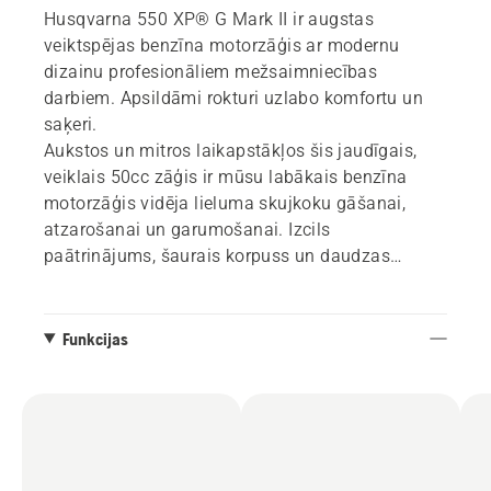
Husqvarna 550 XP® G Mark II ir augstas
veiktspējas benzīna motorzāģis ar modernu
dizainu profesionāliem mežsaimniecības
darbiem. Apsildāmi rokturi uzlabo komfortu un
saķeri.
Aukstos un mitros laikapstākļos šis jaudīgais,
veiklais 50cc zāģis ir mūsu labākais benzīna
motorzāģis vidēja lieluma skujkoku gāšanai,
atzarošanai un garumošanai. Izcils
paātrinājums, šaurais korpuss un daudzas
novatoriskas funkcijas, tostarp AutoTune,
nodrošina efektīvu un ērtu darbu. Lietošanai ar
līdz 20 collu sliedi.
Funkcijas