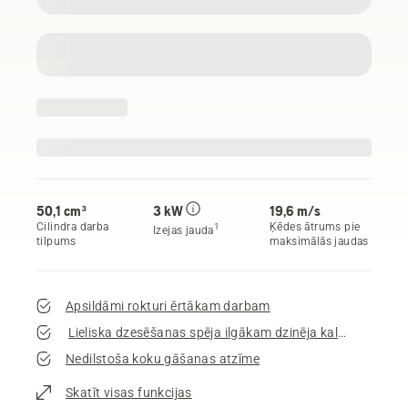
50,1 сm³
3 kW
19,6 m/s
Cilindra darba
Ķēdes ātrums pie
1
Izejas jauda
tilpums
maksimālās jaudas
Apsildāmi rokturi ērtākam darbam
Lieliska dzesēšanas spēja ilgākam dzinēja kalpošanas la
Nedilstoša koku gāšanas atzīme
Skatīt visas funkcijas