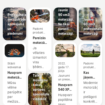
un
Arboristi
pasākumi
iegādei
inovācijas
inovācijas
un
Jaunie
Risinājumi
profesionāli
Profesionālais
90 cm3
kokkopji
mežizstrādes
motorzāģi.
Jaunie
aprīkojums
Ne tikai
60 cm3
un
parasti
profesionālie
Padomi
produktu
piederumi
motorzāģi.
motorzāģi
iegādei
Pareizās
motorzāģa
ķēdes
Ja
izvēle:
vēlaties
padomi
Stāsti
izmantot
iedvesmai
visu
Stāsti
2022.
Padomi
Husqvarna
ķēdes
iedvesmai
gada 17.
produktu
Tree
jūlijs
iegādei
motorzāģa
Husqvarna
Kas
Talks:
Jaunumi
jaudu, ir
motorzāģi —
jāņem
mūsdienu
un preses
ļoti
klientu
vēra
Mūsu
Modernie
relīzes
koku
Husqvarna
būtiski
iecienīti
iegādājoties
vēlme
motorzāģi
aprūpes
540 XP®
izvēlēties
kopš
motorzāģi
parūpēties
ir
speciālistu
Mark III
arī
Husqvarna
1959. gada
par
pielāgoti
viedoklis
un
piemērotu
papildina
mežizstrādes
konkrētiem
Husqvarna
zāģa
savu