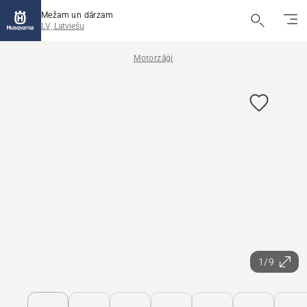
Mežam un dārzam
LV, Latviešu
Motorzāģi
1/9