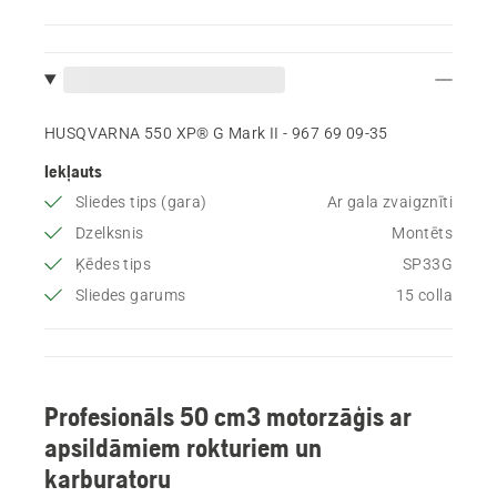
HUSQVARNA 550 XP® G Mark II - 967 69 09‑35
Iekļauts
Sliedes tips (gara)
Ar gala zvaigznīti
Dzelksnis
Montēts
Ķēdes tips
SP33G
Sliedes garums
15 colla
Profesionāls 50 cm3 motorzāģis ar
apsildāmiem rokturiem un
karburatoru