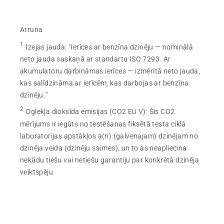
Atruna
1
Izejas jauda
:
"Ierīces ar benzīna dzinēju — nominālā
neto jauda saskaņā ar standartu ISO 7293. Ar
akumulatoru darbināmas ierīces — izmērītā neto jauda,
kas salīdzināma ar ierīcēm, kas darbojas ar benzīna
dzinēju."
2
Oglekļa dioksīda emisijas (CO2 EU V)
:
Šis CO2
mērījums ir iegūts no testēšanas fiksētā testa ciklā
laboratorijas apstākļos a(n) (galvenajam) dzinējam no
dzinēja veida (dzinēju saimes), un to as neapliecina
nekādu tiešu vai netiešu garantiju par konkrētā dzinēja
veiktspēju.