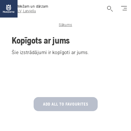
Mežam un dārzam
LV, Latviešu
Sākums
Kopīgots ar jums
Šie izstrādājumi ir kopīgoti ar jums.
ADD ALL TO FAVOURITES