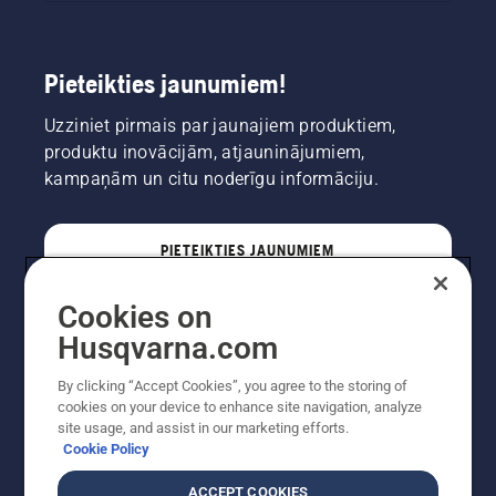
Pieteikties jaunumiem!
Uzziniet pirmais par jaunajiem produktiem,
produktu inovācijām, atjauninājumiem,
kampaņām un citu noderīgu informāciju.
PIETEIKTIES JAUNUMIEM
Cookies on
PROFESIONĀLIS
Husqvarna.com
By clicking “Accept Cookies”, you agree to the storing of
cookies on your device to enhance site navigation, analyze
site usage, and assist in our marketing efforts.
Cookie Policy
ACCEPT COOKIES