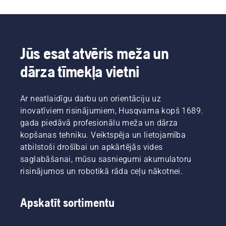
Jūs esat atvēris meža un
dārza tīmekļa vietni
Ar neatlaidīgu darbu un orientāciju uz
inovatīviem risinājumiem, Husqvarna kopš 1689.
gada piedāvā profesionālu meža un dārza
kopšanas tehniku. Veiktspēja un lietojamība
atbilstoši drošībai un apkārtējās vides
saglabāšanai, mūsu sasniegumi akumulatoru
risinājumos un robotikā rāda ceļu nākotnei.
Apskatīt sortimentu