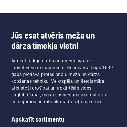
Jūs esat atvēris meža un
dārza tīmekļa vietni
Ar neatlaidīgu darbu un orientāciju uz
inovatīviem risinājumiem, Husqvarna kopš 1689.
gada piedāvā profesionālu meža un dārza
kopšanas tehniku. Veiktspēja un lietojamība
atbilstoši drošībai un apkārtējās vides
saglabāšanai, mūsu sasniegumi akumulatoru
risinājumos un robotikā rāda ceļu nākotnei.
Apskatīt sortimentu