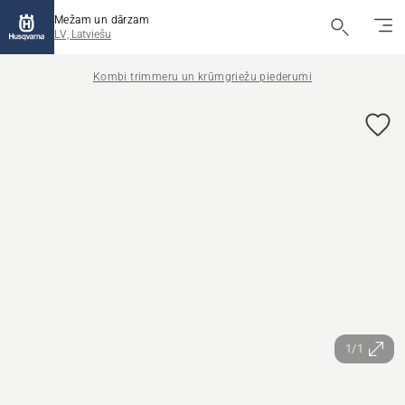
Mežam un dārzam
LV, Latviešu
Kombi trimmeru un krūmgriežu piederumi
1/1