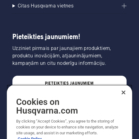
Citas Husqvarna vietnes
Pieteikties jaunumiem!
Uzziniet pirmais par jaunajiem produktiem,
produktu inovācijām, atjauninājumiem,
kampaņām un citu noderīgu informāciju.
PIETEIKTIES JAUNUMIEM
Cookies on
PROFESIONĀLIS
Husqvarna.com
By clicking “Accept Cookies”, you agree to the storing of
cookies on your device to enhance site navigation, analyze
site usage, and assist in our marketing efforts.
Cookie Policy