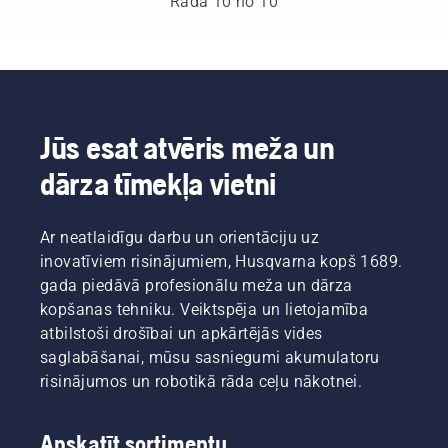
Rāda 10 no 10
sniegtos
pamatnoteikumus,
norādījumus
varēsiet
par to,
gūt
kā
lielāku
pārbaudīt,
pārliecību
vai
un
motorzāģa
pilnībā
Jūs esat atvēris meža un
ķēdes
koncentrēties
eļļošana
dārza tīmekļa vietni
uz
darbojas
veicamo
pareizi.
darbu.
Vispirms
Ar neatlaidīgu darbu un orientāciju uz
pārbaudiet
inovatīviem risinājumiem, Husqvarna kopš 1689.
eļļas
gada piedāvā profesionālu meža un dārza
līmeni.
Iedarbiniet
kopšanas tehniku. Veiktspēja un lietojamība
motorzāģi
atbilstoši drošībai un apkārtējās vides
un
saglabāšanai, mūsu sasniegumi akumulatoru
pārliecinieties,
risinājumos un robotikā rāda ceļu nākotnei.
ka ķēdes
bremze
ir
Apskatīt sortimentu
atslēgta.