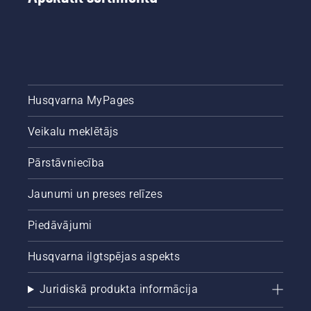
Darbiniet
motorzāģa
dzinēju
ar lieliem
apgriezieniem,
turot to
dažu
Husqvarna MyPages
centimetru
attālumā
Veikalu meklētājs
no
pagales
Pārstāvniecība
vai koka.
Eļļas uz
stumbra
Jaunumi un preses relīzes
norāda,
ka
Piedāvājumi
eļļošanas
sistēma
Husqvarna ilgtspējas aspekts
darbojas.
Juridiskā produkta informācija