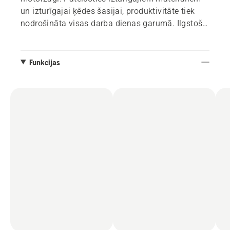
un izturīgajai ķēdes šasijai, produktivitāte tiek
nodrošināta visas darba dienas garumā. Ilgstošs
asums un maza stiepšanās arī veicinās
optimālus rezultātus un zemas apkopes
prasības.
Funkcijas