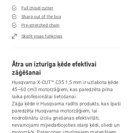
Full chisel cutter
Sharp out of the box
Pre-stretched chain
Skatīt visas funkcijas
Ātra un izturīga ķēde efektīvai
zāģēšanai
Husqvarna X-CUT™ C35 1,5 mm ir uzlabota ķēde
45–60 cm3 motorzāģiem, kas paredzēta pilna
laika profesionālai lietošanai.
Zāģa ķēde ir Husqvarna radīts produkts, kas īpaši
paredzēta Husqvarna motorzāģiem, lai
nodrošinātu izcilu griešanas efektivitāti,
nevainojami mijiedarbojoties starp ķēdi, sliedi un
motorzāģi. Pateicoties izturīgajiem materiāliem