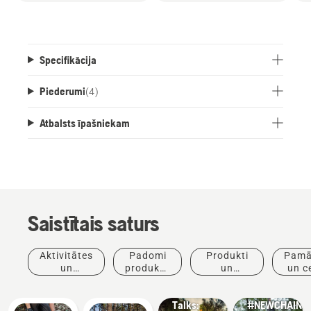
Specifikācija
Piederumi
(
4
)
Atbalsts īpašniekam
Saistītais saturs
Stāsti
Aktivitātes
Padomi
Produkti
Pamā
iedvesmai
Produkti
un
produktu
un
un c
Husqvarna
un
pasākumi
iegādei
inovācijas
Tree
inovācijas
Talks:
#NEWCHAINS