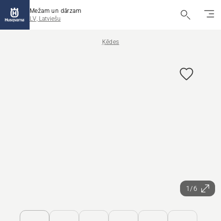
Mežam un dārzam
LV, Latviešu
Ķēdes
1/6