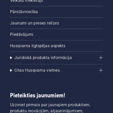
Veikalu meklētājs
pagales
vai koka.
Pārstāvniecība
Eļļas uz
stumbra
Jaunumi un preses relīzes
norāda,
ka
eļļošanas
Piedāvājumi
sistēma
darbojas.
Husqvarna ilgtspējas aspekts
Juridiskā produkta informācija
Citas Husqvarna vietnes
Pieteikties jaunumiem!
Uzziniet pirmais par jaunajiem produktiem,
produktu inovācijām, atjauninājumiem,