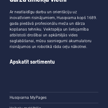
pareizi.
veicamo
Vispirms
darbu.
pārbaudiet
Ar neatlaidīgu darbu un orientāciju uz
eļļas
inovatīviem risinājumiem, Husqvarna kopš 1689.
līmeni.
gada piedāvā profesionālu meža un dārza
Iedarbiniet
kopšanas tehniku. Veiktspēja un lietojamība
motorzāģi
un
atbilstoši drošībai un apkārtējās vides
pārliecinieties,
saglabāšanai, mūsu sasniegumi akumulatoru
ka ķēdes
risinājumos un robotikā rāda ceļu nākotnei.
bremze
ir
atslēgta.
Apskatīt sortimentu
Darbiniet
motorzāģa
dzinēju
ar lieliem
apgriezieniem,
turot to
dažu
centimetru
Husqvarna MyPages
attālumā
no