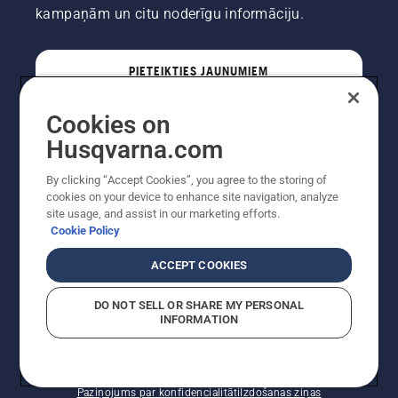
kampaņām un citu noderīgu informāciju.
PIETEIKTIES JAUNUMIEM
Cookies on
PROFESIONĀLIS
Husqvarna.com
By clicking “Accept Cookies”, you agree to the storing of
cookies on your device to enhance site navigation, analyze
site usage, and assist in our marketing efforts.
Cookie Policy
ACCEPT COOKIES
DO NOT SELL OR SHARE MY PERSONAL
INFORMATION
Autortiesības — 2022 Husqvarna AB (publ). Visas
tiesības ir aizsargātas. Norādītās cenas ir ieteicamās
mazumtirdzniecības cenas.
Sīkfailu politika
Lietošanas noteikumi
Paziņojums par konfidencialitāti
Izdošanas ziņas