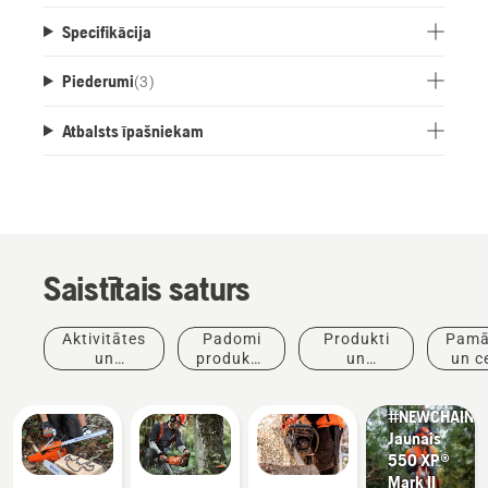
Specifikācija
Piederumi
(
3
)
Atbalsts īpašniekam
Saistītais saturs
Aktivitātes
Padomi
Produkti
Pamā
Produkti
un
produktu
un
un c
un
pasākumi
iegādei
inovācijas
inovācijas
#NEWCHAINS
Jaunais
550 XP®
Mark II