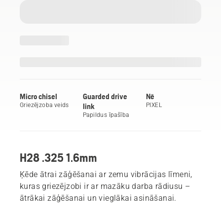
Micro chisel
Guarded drive
Nē
Griezējzoba veids
link
PIXEL
Papildus īpašība
H28 .325 1.6mm
Ķēde ātrai zāģēšanai ar zemu vibrācijas līmeni,
kuras griezējzobi ir ar mazāku darba rādiusu –
ātrākai zāģēšanai un vieglākai asināšanai.