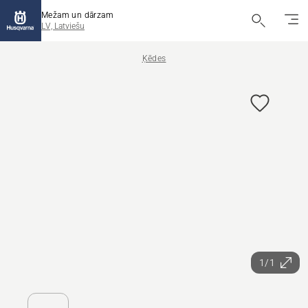
Mežam un dārzam
LV, Latviešu
Ķēdes
1/1