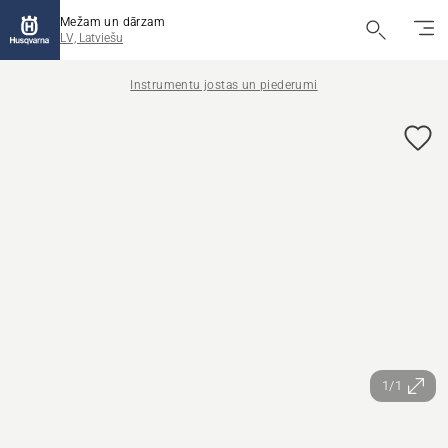
Mežam un dārzam
LV, Latviešu
Instrumentu jostas un piederumi
1/1