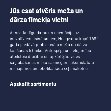
Jūs esat atvēris meža un
dārza tīmekļa vietni
Ar neatlaidīgu darbu un orientāciju uz
inovatīviem risinājumiem, Husqvarna kopš 1689.
gada piedāvā profesionālu meža un dārza
kopšanas tehniku. Veiktspēja un lietojamība
atbilstoši drošībai un apkārtējās vides
saglabāšanai, mūsu sasniegumi akumulatoru
risinājumos un robotikā rāda ceļu nākotnei.
Apskatīt sortimentu