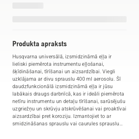
Produkta apraksts
Husqvarna universālā, izsmidzināmā eļļa ir
lieliski piemērota instrumentu eļļošanai,
šķīdināšanai, tīrīšanai un aizsardzībai. Viegli
uzklājama ar divu sprauslu 400 ml aerosolu. Šī
daudzfunkcionālā izsmidzināmā eļļa ir jūsu
labākais draugs darbnīcā, kas ir ideāli piemērota
netīru instrumentu un detaļu tīrīšanai, sarūsējušu
uzgriežņu un skrūvju atskrūvēšanai vai proaktīvai
aizsardzībai pret koroziju. Izmantojiet to ar
smidzināšanas sprauslu vai caurules sprauslu
atkarībā no uzdevuma.