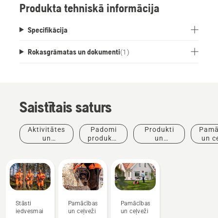
Produkta tehniskā informācija
Specifikācija
Rokasgrāmatas un dokumenti
(
1
)
Saistītais saturs
Aktivitātes
Padomi
Produkti
Pamā
un
produktu
un
un c
pasākumi
iegādei
inovācijas
Stāsti
Pamācības
Pamācības
iedvesmai
un ceļveži
un ceļveži