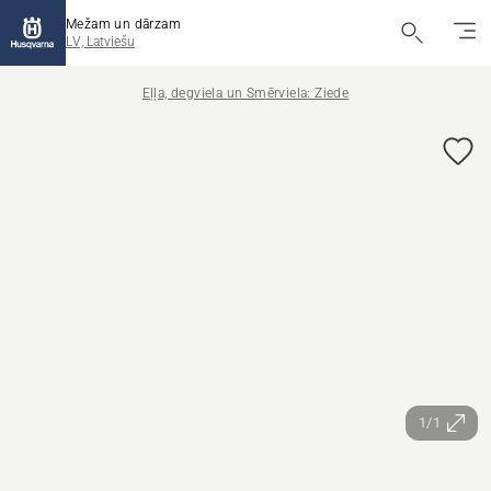
Mežam un dārzam
LV, Latviešu
Eļļa, degviela un Smērviela: Ziede
1/1