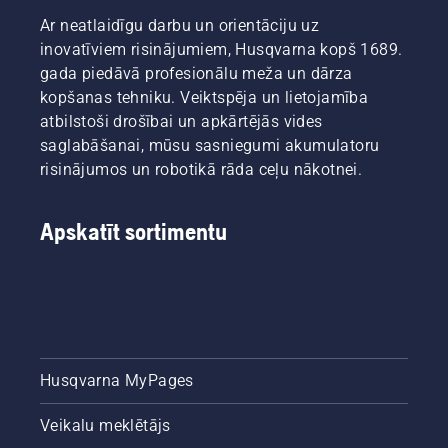
garantē
divos
Ar neatlaidīgu darbu un orientāciju uz
sliedes
veidos —
un ķēdes
abi ir
inovatīviem risinājumiem, Husqvarna kopš 1689.
ilgu
parādīti
gada piedāvā profesionālu meža un dārza
kalpošanas
šajā
kopšanas tehniku. Veiktspēja un lietojamība
laiku.
video.
atbilstoši drošībai un apkārtējās vides
Izpildiet
saglabāšanai, mūsu sasniegumi akumulatoru
šajā
īsajā
risinājumos un robotikā rāda ceļu nākotnei.
video
sniegtos
norādījumus
Apskatīt sortimentu
par to,
kā
pārbaudīt,
vai
motorzāģa
ķēdes
eļļošana
Husqvarna MyPages
darbojas
pareizi.
Veikalu meklētājs
Vispirms
pārbaudiet