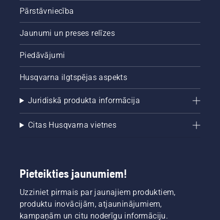
eļļas
Pārstāvniecība
līmeni.
Iedarbiniet
Jaunumi un preses relīzes
motorzāģi
un
Piedāvājumi
pārliecinieties,
ka ķēdes
Husqvarna ilgtspējas aspekts
bremze
ir
atslēgta.
Juridiskā produkta informācija
Darbiniet
motorzāģa
Citas Husqvarna vietnes
dzinēju
ar lieliem
apgriezieniem,
turot to
dažu
Pieteikties jaunumiem!
centimetru
attālumā
Uzziniet pirmais par jaunajiem produktiem,
no
produktu inovācijām, atjauninājumiem,
pagales
vai koka.
kampaņām un citu noderīgu informāciju.