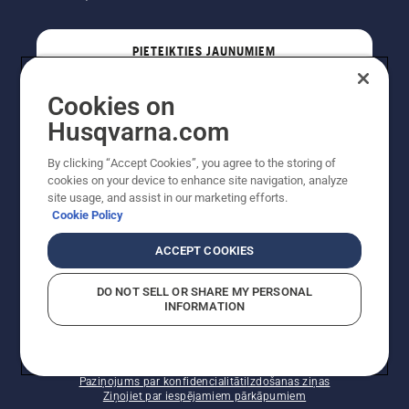
Eļļas uz
stumbra
norāda,
PIETEIKTIES JAUNUMIEM
ka
eļļošanas
sistēma
Cookies on
darbojas.
PROFESIONĀLIS
Husqvarna.com
By clicking “Accept Cookies”, you agree to the storing of
cookies on your device to enhance site navigation, analyze
site usage, and assist in our marketing efforts.
Cookie Policy
ACCEPT COOKIES
DO NOT SELL OR SHARE MY PERSONAL
INFORMATION
Autortiesības — 2022 Husqvarna AB (publ). Visas
tiesības ir aizsargātas. Norādītās cenas ir ieteicamās
mazumtirdzniecības cenas.
Sīkfailu politika
Lietošanas noteikumi
Paziņojums par konfidencialitāti
Izdošanas ziņas
Ziņojiet par iespējamiem pārkāpumiem