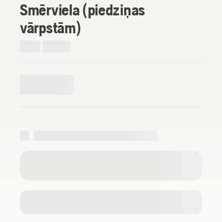
Smērviela (piedziņas
vārpstām)