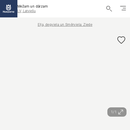
Mežam un dārzam
LV, Latviešu
Eļļa, degviela un Smērviela: Ziede
1/1