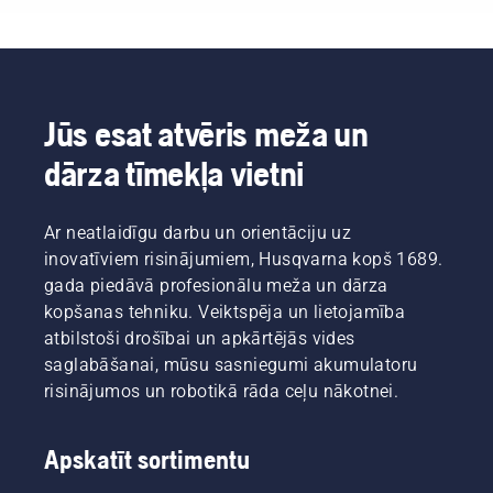
vēstnešu
pārkaršanu
netīros
grupu.
zāģēšanas
apstākļos,
Tā ir
laikā un
eļļa,
mūsu
nodrošinātu,
iespējams,
H komanda.
ka tā bez
būs
Un viņi ir
aizķeršanās
jāmaina
Jūs esat atvēris meža un
mūsu
pārvietojas
biežāk.
dārza tīmekļa vietni
visprasīgākie
pa sliedi.
Eļļu var
klienti.
Tas
iztecināt
garantē
divos
Ar neatlaidīgu darbu un orientāciju uz
sliedes
veidos —
un ķēdes
abi ir
inovatīviem risinājumiem, Husqvarna kopš 1689.
ilgu
parādīti
gada piedāvā profesionālu meža un dārza
kalpošanas
šajā
kopšanas tehniku. Veiktspēja un lietojamība
laiku.
video.
atbilstoši drošībai un apkārtējās vides
Izpildiet
saglabāšanai, mūsu sasniegumi akumulatoru
šajā
īsajā
risinājumos un robotikā rāda ceļu nākotnei.
video
sniegtos
norādījumus
Apskatīt sortimentu
par to,