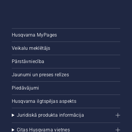
kā
pārbaudīt,
vai
motorzāģa
ķēdes
eļļošana
Husqvarna MyPages
darbojas
pareizi.
Veikalu meklētājs
Vispirms
pārbaudiet
eļļas
Pārstāvniecība
līmeni.
Iedarbiniet
Jaunumi un preses relīzes
motorzāģi
un
Piedāvājumi
pārliecinieties,
ka ķēdes
Husqvarna ilgtspējas aspekts
bremze
ir
atslēgta.
Juridiskā produkta informācija
Darbiniet
motorzāģa
Citas Husqvarna vietnes
dzinēju