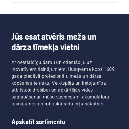
Jūs esat atvēris meža un
dārza tīmekļa vietni
Ar neatlaidīgu darbu un orientāciju uz
inovatīviem risinājumiem, Husqvarna kopš 1689.
gada piedāvā profesionālu meža un dārza
kopšanas tehniku. Veiktspēja un lietojamība
atbilstoši drošībai un apkārtējās vides
saglabāšanai, mūsu sasniegumi akumulatoru
risinājumos un robotikā rāda ceļu nākotnei.
Apskatīt sortimentu