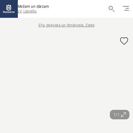
Mežam un dārzam
LV, Latviešu
Eļļa, degviela un Smērviela: Ziede
1/1