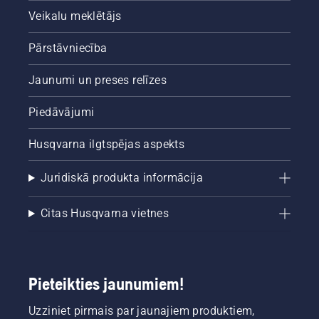
pareizi.
Veikalu meklētājs
Vispirms
pārbaudiet
eļļas
Pārstāvniecība
līmeni.
Iedarbiniet
Jaunumi un preses relīzes
motorzāģi
un
Piedāvājumi
pārliecinieties,
ka ķēdes
Husqvarna ilgtspējas aspekts
bremze
ir
atslēgta.
Juridiskā produkta informācija
Darbiniet
motorzāģa
Citas Husqvarna vietnes
dzinēju
ar lieliem
apgriezieniem,
turot to
dažu
Pieteikties jaunumiem!
centimetru
attālumā
Uzziniet pirmais par jaunajiem produktiem,
no