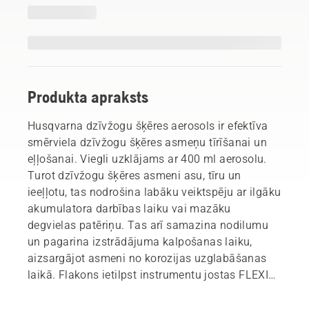
Produkta apraksts
Husqvarna dzīvžogu šķēres aerosols ir efektīva
smērviela dzīvžogu šķēres asmeņu tīrīšanai un
eļļošanai. Viegli uzklājams ar 400 ml aerosolu.
Turot dzīvžogu šķēres asmeni asu, tīru un
ieeļļotu, tas nodrošina labāku veiktspēju ar ilgāku
akumulatora darbības laiku vai mazāku
degvielas patēriņu. Tas arī samazina nodilumu
un pagarina izstrādājuma kalpošanas laiku,
aizsargājot asmeni no korozijas uzglabāšanas
laikā. Flakons ietilpst instrumentu jostas FLEXI
un akumulatora jostas FLEXI turētājā, lai jūs to
varētu viegli paņemt līdzi.