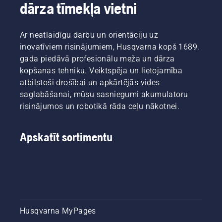
dārza tīmekļa vietni
visprasīgākie
pa sliedi.
Eļļu var
klienti.
Tas
iztecināt
garantē
divos
Ar neatlaidīgu darbu un orientāciju uz
sliedes
veidos —
un ķēdes
abi ir
inovatīviem risinājumiem, Husqvarna kopš 1689.
ilgu
parādīti
gada piedāvā profesionālu meža un dārza
kalpošanas
šajā
kopšanas tehniku. Veiktspēja un lietojamība
laiku.
video.
atbilstoši drošībai un apkārtējās vides
Izpildiet
saglabāšanai, mūsu sasniegumi akumulatoru
šajā
īsajā
risinājumos un robotikā rāda ceļu nākotnei.
video
sniegtos
norādījumus
Apskatīt sortimentu
par to,
kā
pārbaudīt,
vai
motorzāģa
ķēdes
eļļošana
Husqvarna MyPages
darbojas