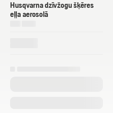
Husqvarna dzīvžogu šķēres
eļļa aerosolā