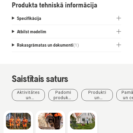
Produkta tehniskā informācija
Specifikācija
Atbilst modelim
Rokasgrāmatas un dokumenti
(
1
)
Saistītais saturs
Aktivitātes
Padomi
Produkti
Pamā
un
produktu
un
un c
pasākumi
iegādei
inovācijas