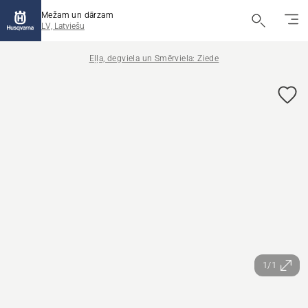
Mežam un dārzam
LV, Latviešu
Eļļa, degviela un Smērviela: Ziede
1/1