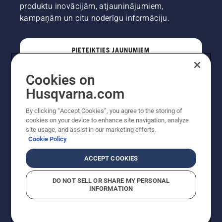
produktu inovācijām, atjauninājumiem,
pagales
vai koka.
kampaņām un citu noderīgu informāciju.
Eļļas uz
stumbra
norāda,
PIETEIKTIES JAUNUMIEM
ka
eļļošanas
sistēma
Cookies on
darbojas.
PROFESIONĀLIS
Husqvarna.com
By clicking “Accept Cookies”, you agree to the storing of
cookies on your device to enhance site navigation, analyze
site usage, and assist in our marketing efforts.
Cookie Policy
ACCEPT COOKIES
DO NOT SELL OR SHARE MY PERSONAL
INFORMATION
Autortiesības — 2022 Husqvarna AB (publ). Visas
tiesības ir aizsargātas. Norādītās cenas ir ieteicamās
mazumtirdzniecības cenas.
Sīkfailu politika
Lietošanas noteikumi