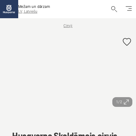
Mežam un dārzam
LV, Latviešu
Cirvji
1/2
Husqvarna Skaldāmais cirvis