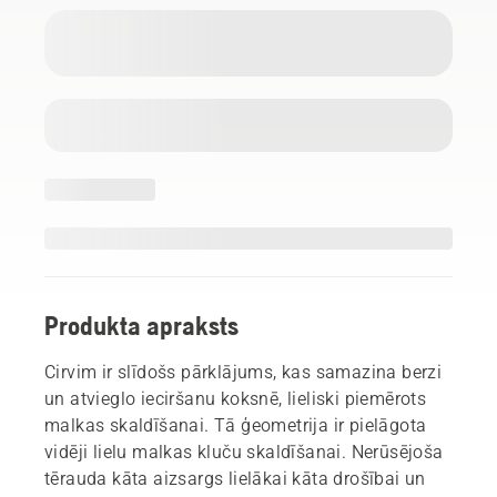
Produkta apraksts
Cirvim ir slīdošs pārklājums, kas samazina berzi
un atvieglo ieciršanu koksnē, lieliski piemērots
malkas skaldīšanai. Tā ģeometrija ir pielāgota
vidēji lielu malkas kluču skaldīšanai. Nerūsējoša
tērauda kāta aizsargs lielākai kāta drošībai un