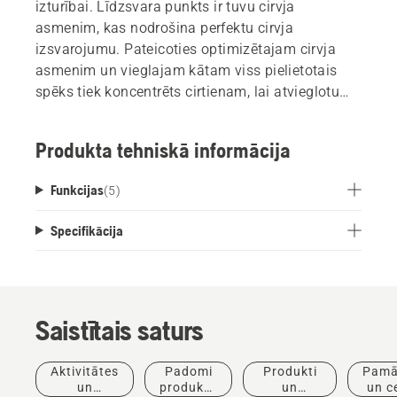
izturībai. Līdzsvara punkts ir tuvu cirvja
asmenim, kas nodrošina perfektu cirvja
izsvarojumu. Pateicoties optimizētajam cirvja
asmenim un vieglajam kātam viss pielietotais
spēks tiek koncentrēts cirtienam, lai atvieglotu
malkas kluču saskaldīšanu. Ar šķiedru
pastiprinātais PA kāts padara cirvi izturīgu un
Produkta tehniskā informācija
robustu. Cirvi var izmantot kā āmuru gāšanas
ķīļa iedzīšanai (nav paredzēts metāla gāšanas
Funkcijas
(
5
)
ķīļiem).
Specifikācija
Saistītais saturs
Aktivitātes
Padomi
Produkti
Pamā
un
produktu
un
un c