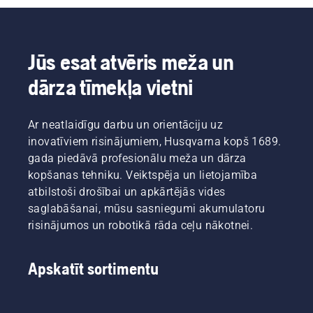
Tā ir
ir atkal
mūsu
kļuvusi
H komanda.
aktuāla —
Un viņi ir
ne tikai
Jūs esat atvēris meža un
mūsu
mājīgumam,
dārza tīmekļa vietni
visprasīgākie
bet arī
klienti.
māju
apkurei.
Ar neatlaidīgu darbu un orientāciju uz
Lūk, daži
padomi,
inovatīviem risinājumiem, Husqvarna kopš 1689.
kas ļauj
gada piedāvā profesionālu meža un dārza
vieglāk
kopšanas tehniku. Veiktspēja un lietojamība
un
atbilstoši drošībai un apkārtējās vides
drošāk
saglabāšanai, mūsu sasniegumi akumulatoru
skaldīt
malku.
risinājumos un robotikā rāda ceļu nākotnei.
Apskatīt sortimentu