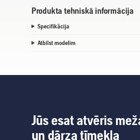
Produkta tehniskā informācija
Specifikācija
Atbilst modelim
Jūs esat atvēris mež
un dārza tīmekļa