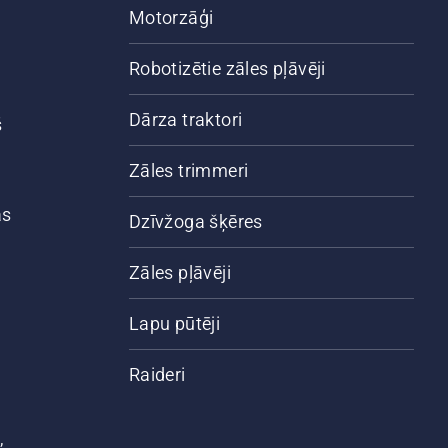
Motorzāģi
Robotizētie zāles pļāvēji
Dārza traktori
š
Zāles trimmeri
ās
Dzīvžoga šķēres
Zāles pļāvēji
Lapu pūtēji
Raideri
,