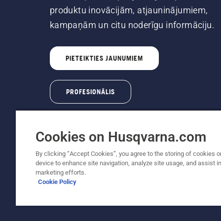
produktu inovācijām, atjauninājumiem,
kampaņām un citu noderīgu informāciju.
PIETEIKTIES JAUNUMIEM
PROFESIONĀLIS
Cookies on Husqvarna.com
By clicking “Accept Cookies”, you agree to the storing of cookies o
device to enhance site navigation, analyze site usage, and assist in
Autortiesības — 2022 Husqvarna AB (publ). Vis
marketing efforts.
Cookie Policy
Sīkfailu politika
Lietošanas noteikumi
Paziņojums par