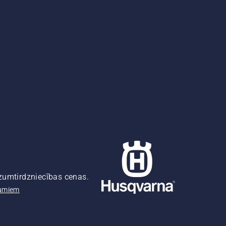
azumtirdzniecības cenas.
pumiem