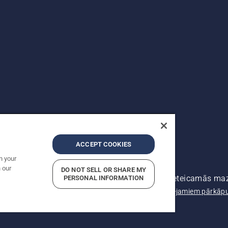
ACCEPT COOKIES
n your
 our
DO NOT SELL OR SHARE MY
as tiesības ir aizsargātas. Norādītās cenas ir ieteicamās m
PERSONAL INFORMATION
 konfidencialitāti
Izdošanas ziņas
Ziņojiet par iespējamiem pārkā