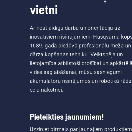
vietni
Ar neatlaidīgu darbu un orientāciju uz
inovatīviem risinājumiem, Husqvarna kop
1689. gada piedāvā profesionālu meža un
dārza kopšanas tehniku. Veiktspēja un
lietojamība atbilstoši drošībai un apkārtēj
vides saglabāšanai, mūsu sasniegumi
akumulatoru risinājumos un robotikā rāda
ceļu nākotnei.
Pieteikties jaunumiem!
Uzziniet pirmais par jaunajiem produktiem