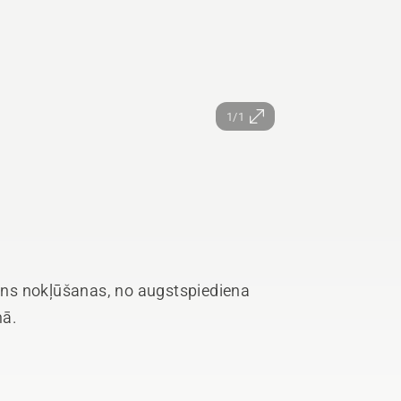
1/1
ns nokļūšanas, no augstspiediena
mā.