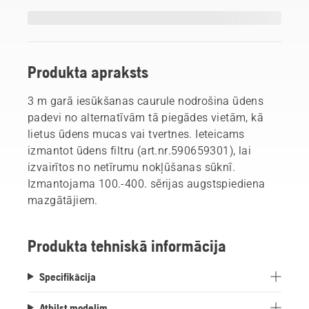
Produkta apraksts
3 m garā iesūkšanas caurule nodrošina ūdens
padevi no alternatīvām tā piegādes vietām, kā
lietus ūdens mucas vai tvertnes. Ieteicams
izmantot ūdens filtru (art.nr.590659301), lai
izvairītos no netīrumu nokļūšanas sūknī.
Izmantojama 100.-400. sērijas augstspiediena
mazgātājiem.
Produkta tehniskā informācija
Specifikācija
Atbilst modelim