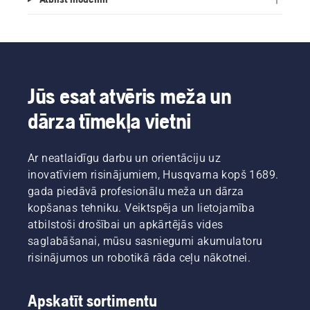
Jūs esat atvēris meža un
dārza tīmekļa vietni
Ar neatlaidīgu darbu un orientāciju uz
inovatīviem risinājumiem, Husqvarna kopš 1689.
gada piedāvā profesionālu meža un dārza
kopšanas tehniku. Veiktspēja un lietojamība
atbilstoši drošībai un apkārtējās vides
saglabāšanai, mūsu sasniegumi akumulatoru
risinājumos un robotikā rāda ceļu nākotnei.
Apskatīt sortimentu