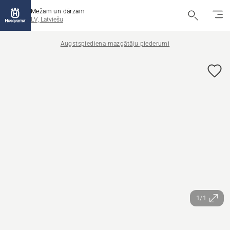
Mežam un dārzam
LV, Latviešu
Augstspiediena mazgātāju piederumi
1/1