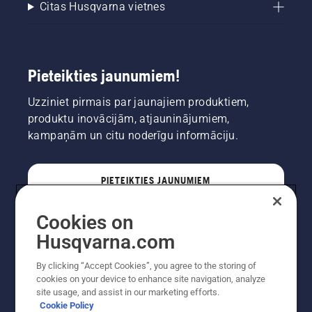
Citas Husqvarna vietnes
Pieteikties jaunumiem!
Uzziniet pirmais par jaunajiem produktiem,
produktu inovācijām, atjauninājumiem,
kampaņām un citu noderīgu informāciju.
PIETEIKTIES JAUNUMIEM
Cookies on
PROFESIONĀLIS
Husqvarna.com
By clicking “Accept Cookies”, you agree to the storing of
cookies on your device to enhance site navigation, analyze
site usage, and assist in our marketing efforts.
Cookie Policy