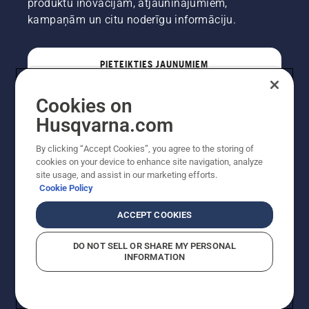
produktu inovācijām, atjauninājumiem,
kampaņām un citu noderīgu informāciju.
PIETEIKTIES JAUNUMIEM
Cookies on
PROFESIONĀLIS
Husqvarna.com
By clicking “Accept Cookies”, you agree to the storing of
cookies on your device to enhance site navigation, analyze
site usage, and assist in our marketing efforts.
Cookie Policy
ACCEPT COOKIES
DO NOT SELL OR SHARE MY PERSONAL
INFORMATION
Autortiesības — 2022 Husqvarna AB (publ). Visas
tiesības ir aizsargātas. Norādītās cenas ir ieteicamās
mazumtirdzniecības cenas.
Sīkfailu politika
Lietošanas noteikumi