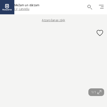
Mežam un dārzam
LV, Latviešu
Atzarošanas zāģi
1/1