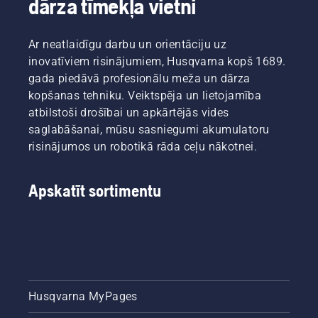
dārza tīmekļa vietni
Ar neatlaidīgu darbu un orientāciju uz
inovatīviem risinājumiem, Husqvarna kopš 1689.
gada piedāvā profesionālu meža un dārza
kopšanas tehniku. Veiktspēja un lietojamība
atbilstoši drošībai un apkārtējās vides
saglabāšanai, mūsu sasniegumi akumulatoru
risinājumos un robotikā rāda ceļu nākotnei.
Apskatīt sortimentu
Husqvarna MyPages