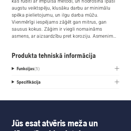
kas rūdīti ar impulsa metodi, un nodrošina īpaši
augstu veiktspēju, klusāku darbu ar minimālu
spēka pielietojumu, un ilgu darba mūžu.
Vienmērīgi iespējams zāģēt gan mitrus, gan
sausus kokus. Zāģim ir viegli nomaināms
asmens, ar aizsardzību pret koroziju. Asmenim
paredzēts drošs futrālis un cilpiņa vēl
parocīgākai zāģa uzglabāšanai. Zāģim ir ieliegts
Produkta tehniskā informācija
rokturis ar noapaļotu galu, kas novērš tā
izslīdēšanu no saujas. Tas ir ļoti parocīgi
Funkcijas
(
5
)
gadījumos, kad nepieciešams veikt velkošas un
vienmērīgas kustības. Pateicoties tā
Specifikācija
ergonomiskajam, slaidi veidotajam rokturim, kas
ir papildināts ar mīkstu un neslīdošu materiālu,
lai tas ērti un droši iegultu jūsu saujā.
Jūs esat atvēris meža un