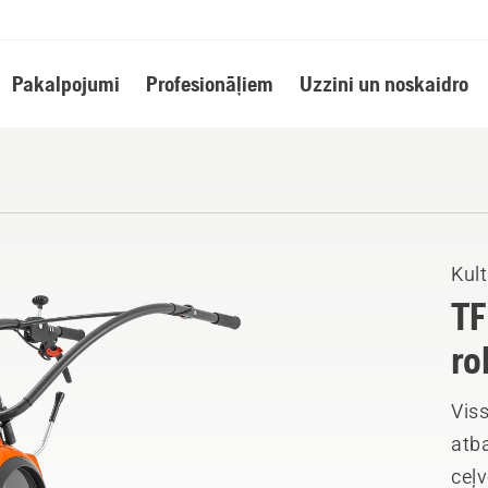
Pakalpojumi
Profesionāļiem
Uzzini un noskaidro
Kult
TF
ro
Viss
atb
ceļv