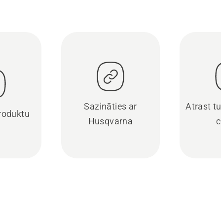
Sazināties ar
Atrast t
produktu
Husqvarna
c