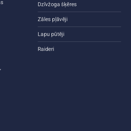
ās
Dzīvžoga šķēres
Zāles pļāvēji
Lapu pūtēji
Raideri
,