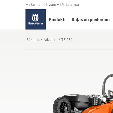
Mežam un dārzam
–
LV, Latviešu
Produkti
Daļas un piederumi
Sākums
Atbalsts
TF 536