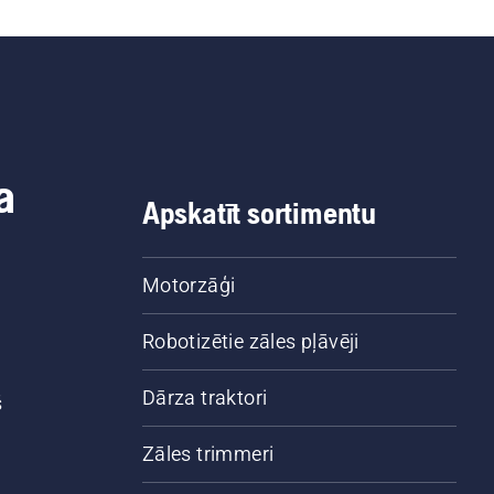
a
Apskatīt sortimentu
Motorzāģi
Robotizētie zāles pļāvēji
Dārza traktori
š
Zāles trimmeri