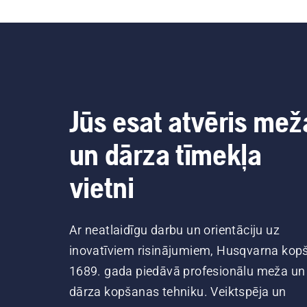
Jūs esat atvēris mež
un dārza tīmekļa
vietni
Ar neatlaidīgu darbu un orientāciju uz
inovatīviem risinājumiem, Husqvarna kop
1689. gada piedāvā profesionālu meža un
dārza kopšanas tehniku. Veiktspēja un