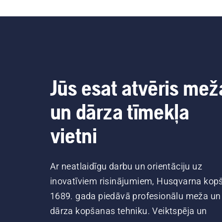
Jūs esat atvēris mež
un dārza tīmekļa
vietni
Ar neatlaidīgu darbu un orientāciju uz
inovatīviem risinājumiem, Husqvarna kop
1689. gada piedāvā profesionālu meža un
dārza kopšanas tehniku. Veiktspēja un