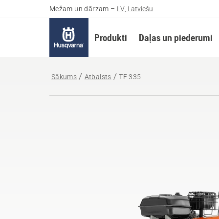
Mežam un dārzam
–
LV, Latviešu
Produkti
Daļas un piederumi
Sākums
Atbalsts
TF 335