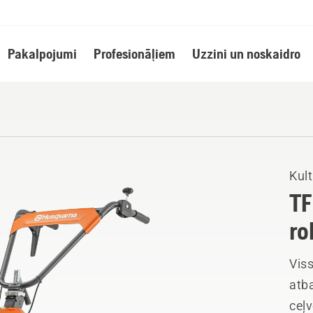
Pakalpojumi
Profesionāļiem
Uzzini un noskaidro
Kult
TF
ro
Viss
atb
ceļv