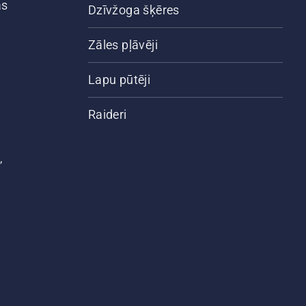
ās
Dzīvžoga šķēres
Zāles pļāvēji
Lapu pūtēji
Raideri
,