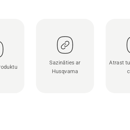
Sazināties ar
Atrast t
produktu
Husqvarna
c