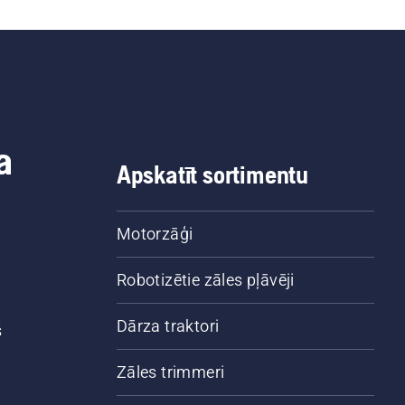
a
Apskatīt sortimentu
Motorzāģi
Robotizētie zāles pļāvēji
Dārza traktori
š
Zāles trimmeri