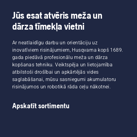
Jūs esat atvēris meža un
dārza tīmekļa vietni
Ar neatlaidīgu darbu un orientāciju uz
inovatīviem risinājumiem, Husqvarna kopš 1689.
gada piedāvā profesionālu meža un dārza
kopšanas tehniku. Veiktspēja un lietojamība
atbilstoši drošībai un apkārtējās vides
saglabāšanai, mūsu sasniegumi akumulatoru
risinājumos un robotikā rāda ceļu nākotnei.
Apskatīt sortimentu