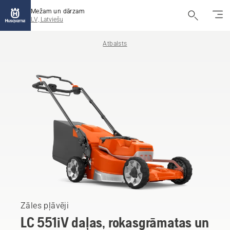
Mežam un dārzam
LV, Latviešu
Atbalsts
Zāles pļāvēji
LC 551iV daļas, rokasgrāmatas un