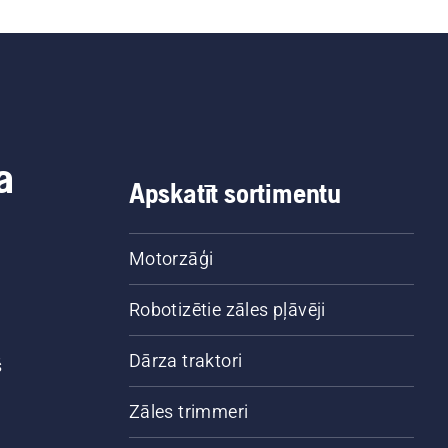
a
Apskatīt sortimentu
Motorzāģi
Robotizētie zāles pļāvēji
Dārza traktori
š
Zāles trimmeri