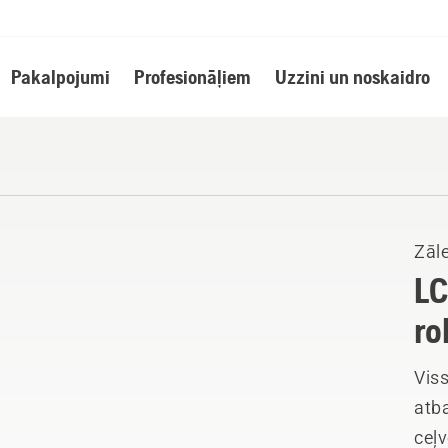
Pakalpojumi
Profesionāļiem
Uzzini un noskaidro
Zāle
LC
ro
Vis
atb
ceļv