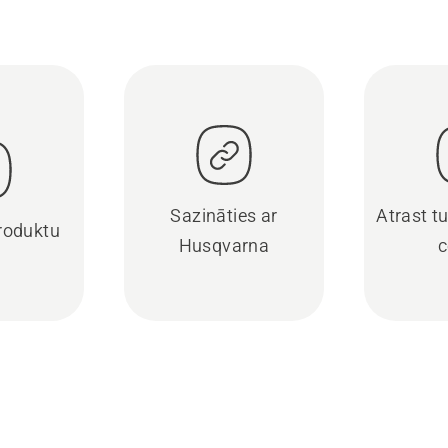
Sazināties ar
Atrast t
produktu
Husqvarna
c