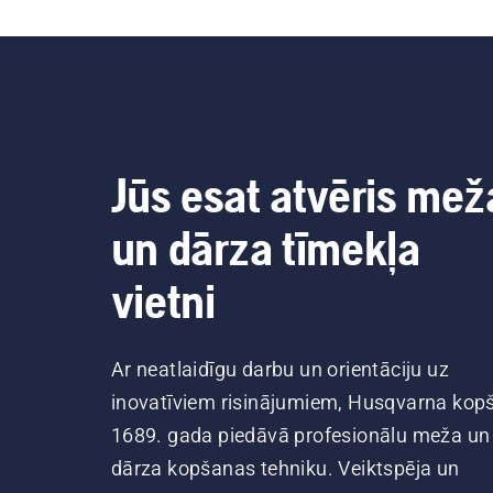
Jūs esat atvēris mež
un dārza tīmekļa
vietni
Ar neatlaidīgu darbu un orientāciju uz
inovatīviem risinājumiem, Husqvarna kop
1689. gada piedāvā profesionālu meža un
dārza kopšanas tehniku. Veiktspēja un