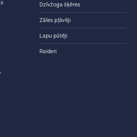
ās
Dzīvžoga šķēres
Zāles pļāvēji
Lapu pūtēji
Raideri
,