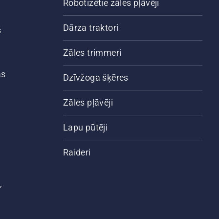
Robotizētie zāles pļāvēji
Dārza traktori
š
Zāles trimmeri
ās
Dzīvžoga šķēres
Zāles pļāvēji
Lapu pūtēji
Raideri
,