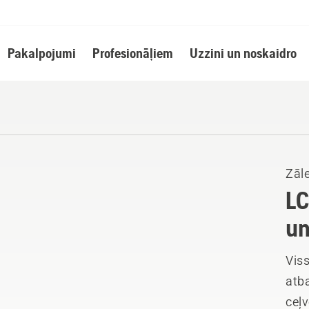
Pakalpojumi
Profesionāļiem
Uzzini un noskaidro
Zāle
LC
un
Vis
atb
ceļv