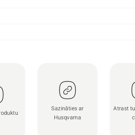
Sazināties ar
Atrast t
produktu
Husqvarna
c