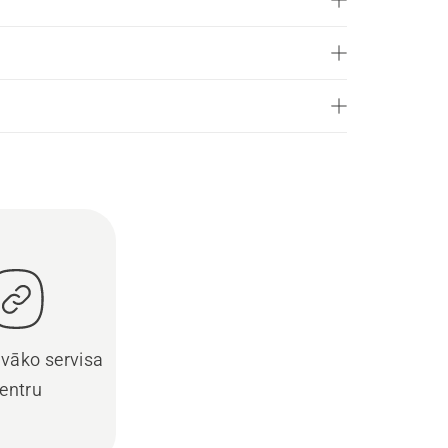
uvāko servisa
entru