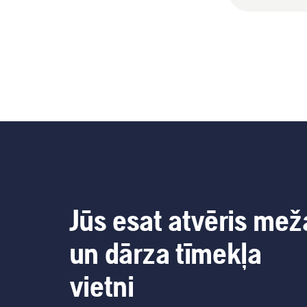
Jūs esat atvēris mež
un dārza tīmekļa
vietni