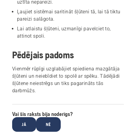
uztīta nepareizi.
Ļaujiet sistēmai saritināt šļūteni tā, lai tā tiktu
pareizi salāgota.
Lai atlaistu šļūteni, uzmanīgi pavelciet to,
attinot spoli.
Pēdējais padoms
Vienmēr rūpīgi uzglabājiet spiediena mazgātāja
šļūteni un neiebīdiet to spolē ar spēku. Tādējādi
šļūtene neiestrēgs un tiks pagarināts tās
darbmūžs.
Vai šis raksts bija noderīgs?
JĀ
NĒ