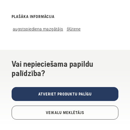
PLAŠĀKA INFORMĀCIJA
augstspiediena mazgātājs
šļūtene
Vai nepieciešama papildu
palīdzība?
ATVERIET PRODUKTU PALĪGU
VEIKALU MEKLĒTĀJS