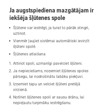
Ja augstspiediena mazgātājam ir
iekšēja šļūtenes spole
Šļūtene var iestrēgt, ja turat to pārāk stingri,
uztinot.
Vienmēr ļaujiet sistēmai automātiski ievirzīt
šļūteni spolē.
Šļūtenes atlaišana
Attinot spoli, uzmanīgi pavelciet šļūteni.
Ja nepieciešams, noņemiet šļūtenes spoles
pārsegu, lai nodrošinātu labāku piekļuvi.
Izņemiet tapu un velciet šļūteni pretējā
virzienā.
Notīriet šļūtenes spoli ar sausu drānu, lai
nepieļautu turpmāku iestrēgšanu.