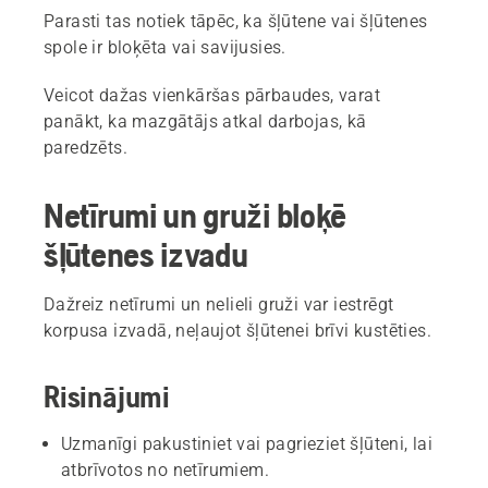
Parasti tas notiek tāpēc, ka šļūtene vai šļūtenes
spole ir bloķēta vai savijusies.
Veicot dažas vienkāršas pārbaudes, varat
panākt, ka mazgātājs atkal darbojas, kā
paredzēts.
Netīrumi un gruži bloķē
šļūtenes izvadu
Dažreiz netīrumi un nelieli gruži var iestrēgt
korpusa izvadā, neļaujot šļūtenei brīvi kustēties.
Risinājumi
Uzmanīgi pakustiniet vai pagrieziet šļūteni, lai
atbrīvotos no netīrumiem.