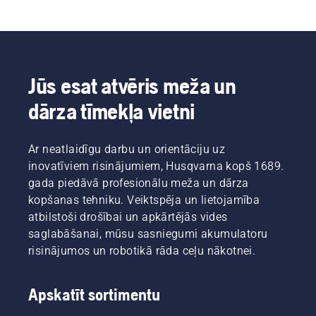
Jūs esat atvēris meža un
dārza tīmekļa vietni
Ar neatlaidīgu darbu un orientāciju uz
inovatīviem risinājumiem, Husqvarna kopš 1689.
gada piedāvā profesionālu meža un dārza
kopšanas tehniku. Veiktspēja un lietojamība
atbilstoši drošībai un apkārtējās vides
saglabāšanai, mūsu sasniegumi akumulatoru
risinājumos un robotikā rāda ceļu nākotnei.
Apskatīt sortimentu