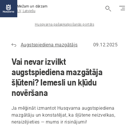
Mežam un dārzam
LV, Latviešu
Husqvarna pašapkalpošanās portāls
Augstspiediena mazgātājs
09.12.2025
Vai nevar izvilkt
augstspiediena mazgātāja
šļūteni? Iemesli un kļūdu
novēršana
Ja mēģināt izmantot Husqvarna augstspiediena
mazgātāju un konstatējat, ka šļūtene neizvelkas,
neraizējieties — mums ir risinājumi!