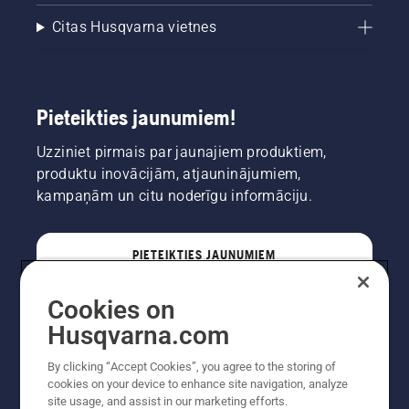
Citas Husqvarna vietnes
Pieteikties jaunumiem!
Uzziniet pirmais par jaunajiem produktiem,
produktu inovācijām, atjauninājumiem,
kampaņām un citu noderīgu informāciju.
PIETEIKTIES JAUNUMIEM
Cookies on
PROFESIONĀLIS
Husqvarna.com
By clicking “Accept Cookies”, you agree to the storing of
cookies on your device to enhance site navigation, analyze
site usage, and assist in our marketing efforts.