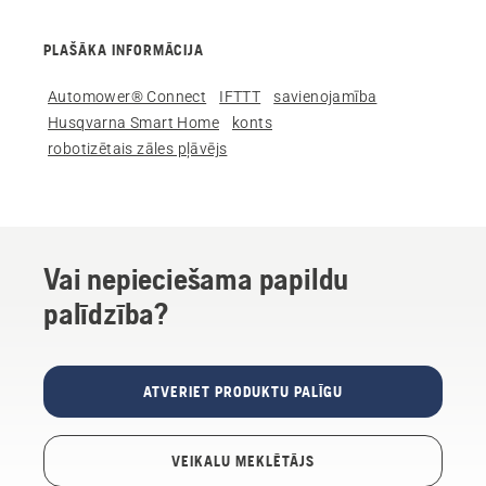
PLAŠĀKA INFORMĀCIJA
Automower® Connect
IFTTT
savienojamība
Husqvarna Smart Home
konts
robotizētais zāles pļāvējs
Vai nepieciešama papildu
palīdzība?
ATVERIET PRODUKTU PALĪGU
VEIKALU MEKLĒTĀJS