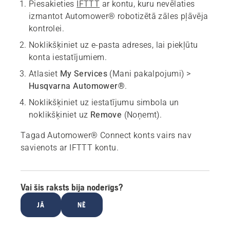
Piesakieties
IFTTT
ar kontu, kuru nevēlaties
izmantot Automower® robotizētā zāles pļāvēja
kontrolei.
Noklikšķiniet uz e-pasta adreses, lai piekļūtu
konta iestatījumiem.
Atlasiet
My Services
(Mani pakalpojumi) >
Husqvarna Automower®
.
Noklikšķiniet uz iestatījumu simbola un
noklikšķiniet uz
Remove
(Noņemt).
Tagad Automower® Connect konts vairs nav
savienots ar IFTTT kontu.
Vai šis raksts bija noderīgs?
JĀ
NĒ