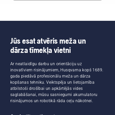
Jūs esat atvēris meža un
dārza tīmekļa vietni
Ar neatlaidīgu darbu un orientāciju uz
inovatīviem risinājumiem, Husqvarna kopš 1689.
gada piedāvā profesionālu meža un dārza
kopšanas tehniku. Veiktspēja un lietojamība
atbilstoši drošībai un apkārtējās vides
saglabāšanai, mūsu sasniegumi akumulatoru
risinājumos un robotikā rāda ceļu nākotnei.