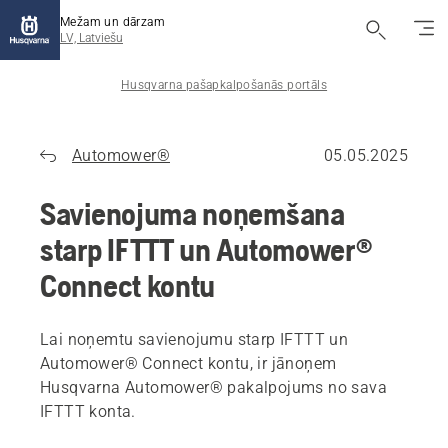
Mežam un dārzam
LV, Latviešu
Husqvarna pašapkalpošanās portāls
Automower®
05.05.2025
Savienojuma noņemšana
starp IFTTT un Automower®
Connect kontu
Lai noņemtu savienojumu starp IFTTT un
Automower® Connect kontu, ir jānoņem
Husqvarna Automower® pakalpojums no sava
IFTTT konta.