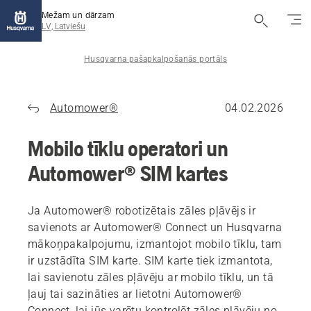
Mežam un dārzam
LV, Latviešu
Husqvarna pašapkalpošanās portāls
Automower®
04.02.2026
Mobilo tīklu operatori un
Automower® SIM kartes
Ja Automower® robotizētais zāles pļāvējs ir
savienots ar Automower® Connect un Husqvarna
mākoņpakalpojumu, izmantojot mobilo tīklu, tam
ir uzstādīta SIM karte. SIM karte tiek izmantota,
lai savienotu zāles pļāvēju ar mobilo tīklu, un tā
ļauj tai sazināties ar lietotni Automower®
Connect, lai jūs varētu kontrolēt zāles pļāvēju no