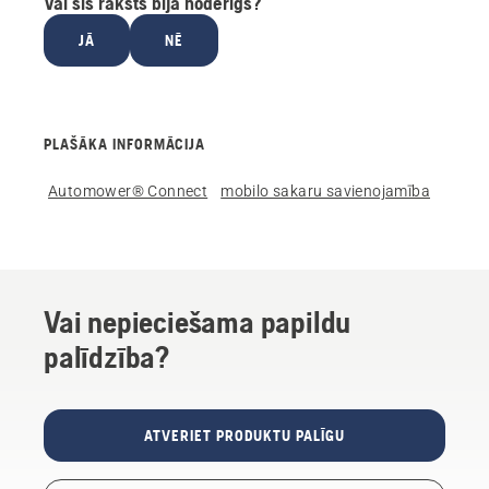
Vai šis raksts bija noderīgs?
JĀ
NĒ
PLAŠĀKA INFORMĀCIJA
Automower® Connect
mobilo sakaru savienojamība
Vai nepieciešama papildu
palīdzība?
ATVERIET PRODUKTU PALĪGU