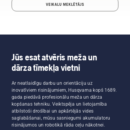
VEIKALU MEKLĒTĀJS
Jūs esat atvēris meža un
dārza tīmekļa vietni
Ar neatlaidīgu darbu un orientāciju uz
inovatīviem risinājumiem, Husqvarna kopš 1689.
gada piedāvā profesionālu meža un dārza
kopšanas tehniku. Veiktspēja un lietojamība
atbilstoši drošībai un apkārtējās vides
saglabāšanai, mūsu sasniegumi akumulatoru
risinājumos un robotikā rāda ceļu nākotnei.