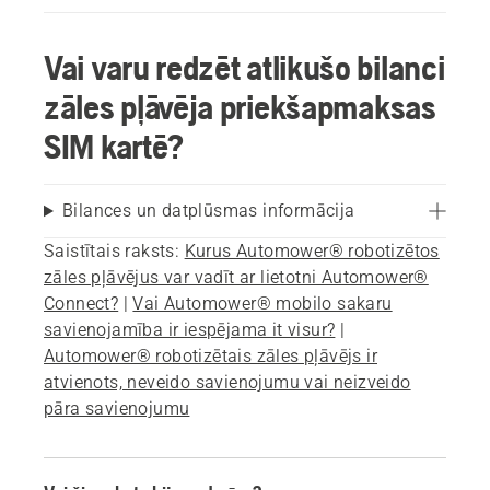
Vai varu redzēt atlikušo bilanci
zāles pļāvēja priekšapmaksas
SIM kartē?
Bilances un datplūsmas informācija
Saistītais raksts:
Kurus Automower® robotizētos
zāles pļāvējus var vadīt ar lietotni Automower®
Connect?
|
Vai Automower® mobilo sakaru
savienojamība ir iespējama it visur?
|
Automower® robotizētais zāles pļāvējs ir
atvienots, neveido savienojumu vai neizveido
pāra savienojumu