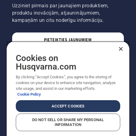
Uzziniet pirmais par jaunajiem produktiem,
produktu inovācijām, atjauninājumiem,
kampaņām un citu noderīgu informāciju.
PIETEIKTIES JAUNUMIEM
Cookies on
PROFESIONĀLIS
Husqvarna.com
By clicking “Accept Cookies”, you agree to the storing of
cookies on your device to enhance site navigation, analyze
site usage, and assist in our marketing efforts.
Cookie Policy
ACCEPT COOKIES
DO NOT SELL OR SHARE MY PERSONAL
INFORMATION
Autortiesības — 2022 Husqvarna AB (publ). Visas
tiesības ir aizsargātas. Norādītās cenas ir ieteicamās