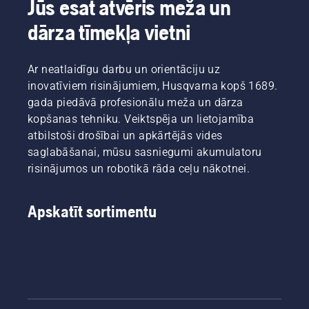
Jūs esat atvēris meža un
dārza tīmekļa vietni
Ar neatlaidīgu darbu un orientāciju uz
inovatīviem risinājumiem, Husqvarna kopš 1689.
gada piedāvā profesionālu meža un dārza
kopšanas tehniku. Veiktspēja un lietojamība
atbilstoši drošībai un apkārtējās vides
saglabāšanai, mūsu sasniegumi akumulatoru
risinājumos un robotikā rāda ceļu nākotnei.
Apskatīt sortimentu