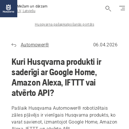
Mežam un dārzam
LV, Latviešu
Husqvarna pašapkalpošanās portāls
Automower®
06.04.2026
Kuri Husqvarna produkti ir
saderīgi ar Google Home,
Amazon Alexa, IFTTT vai
atvērto API?
Pašlaik Husqvarna Automower® robotizētais
zāles pļāvējs ir vienīgais Husqvarna produkts, ko
varat savienot, izmantojot Google Home, Amazon
Alexa, IFTTT un atvērto API.