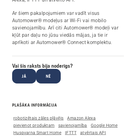
Ar šiem pakalpojumiem var vadīt visus
Automower® modeļus ar Wi-Fi vai mobilo
savienojamību. Arī citi Automower® modeļi var
kļūt par daļu no jūsu viedās mājas, ja tie ir
aprīkoti ar Automower® Connect komplektu.
Vai šis raksts bija noderīgs?
JĀ
NĒ
PLAŠĀKA INFORMĀCIJA
robotizētais zāles pļāvējs
Amazon Alexa
pievienot produktam
savienojamība
Google Home
Husqvarna Smart Home
IFTTT
atvērtais API