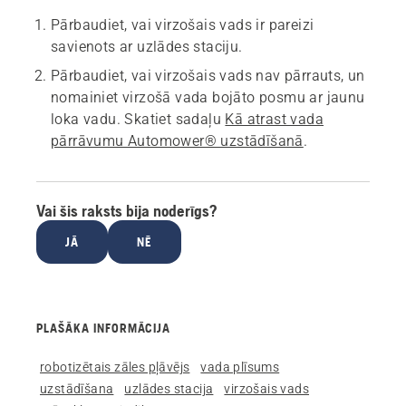
Pārbaudiet, vai virzošais vads ir pareizi
savienots ar uzlādes staciju.
Pārbaudiet, vai virzošais vads nav pārrauts, un
nomainiet virzošā vada bojāto posmu ar jaunu
loka vadu. Skatiet sadaļu
Kā atrast vada
pārrāvumu Automower® uzstādīšanā
.
Vai šis raksts bija noderīgs?
JĀ
NĒ
PLAŠĀKA INFORMĀCIJA
robotizētais zāles pļāvējs
vada plīsums
uzstādīšana
uzlādes stacija
virzošais vads