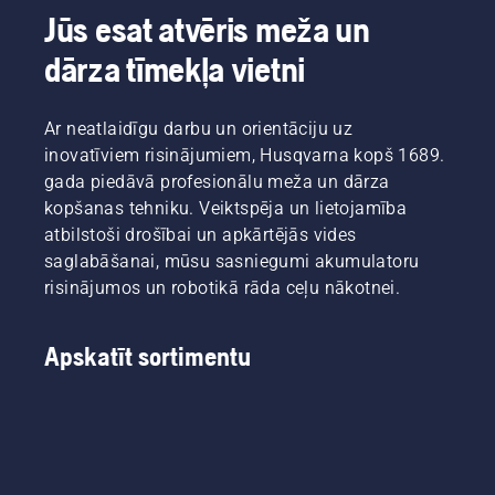
Jūs esat atvēris meža un
dārza tīmekļa vietni
Ar neatlaidīgu darbu un orientāciju uz
inovatīviem risinājumiem, Husqvarna kopš 1689.
gada piedāvā profesionālu meža un dārza
kopšanas tehniku. Veiktspēja un lietojamība
atbilstoši drošībai un apkārtējās vides
saglabāšanai, mūsu sasniegumi akumulatoru
risinājumos un robotikā rāda ceļu nākotnei.
Apskatīt sortimentu