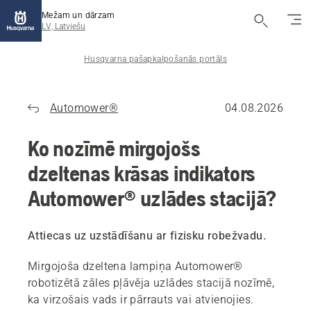
Mežam un dārzam
LV, Latviešu
Husqvarna pašapkalpošanās portāls
Automower®
04.08.2026
Ko nozīmē mirgojošs
dzeltenas krāsas indikators
Automower® uzlādes stacijā?
Attiecas uz uzstādīšanu ar fizisku robežvadu.
Mirgojoša dzeltena lampiņa Automower®
robotizētā zāles pļāvēja uzlādes stacijā nozīmē,
ka virzošais vads ir pārrauts vai atvienojies.