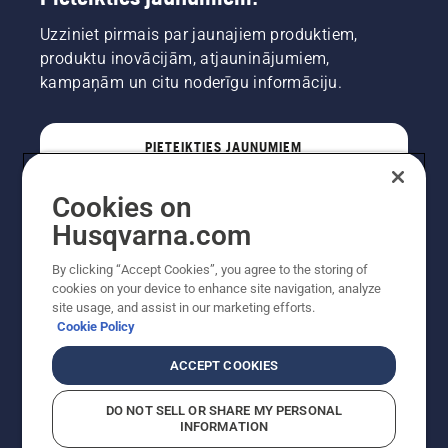
Uzziniet pirmais par jaunajiem produktiem,
produktu inovācijām, atjauninājumiem,
kampaņām un citu noderīgu informāciju.
PIETEIKTIES JAUNUMIEM
Cookies on
PROFESIONĀLIS
Husqvarna.com
By clicking “Accept Cookies”, you agree to the storing of
cookies on your device to enhance site navigation, analyze
site usage, and assist in our marketing efforts.
Cookie Policy
ACCEPT COOKIES
DO NOT SELL OR SHARE MY PERSONAL
INFORMATION
Autortiesības — 2022 Husqvarna AB (publ). Visas