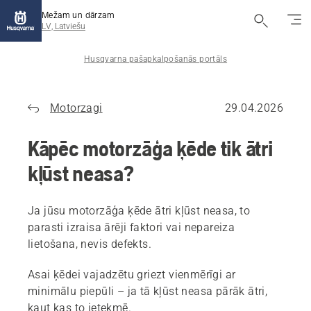
Mežam un dārzam
LV, Latviešu
Husqvarna pašapkalpošanās portāls
Motorzagi
29.04.2026
Kāpēc motorzāģa ķēde tik ātri
kļūst neasa?
Ja jūsu motorzāģa ķēde ātri kļūst neasa, to
parasti izraisa ārēji faktori vai nepareiza
lietošana, nevis defekts.
Asai ķēdei vajadzētu griezt vienmērīgi ar
minimālu piepūli – ja tā kļūst neasa pārāk ātri,
kaut kas to ietekmē.