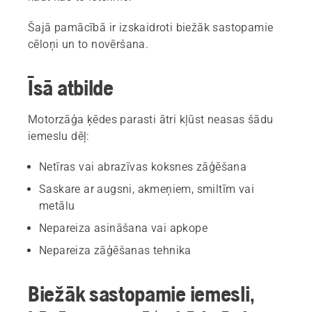
Šajā pamācībā ir izskaidroti biežāk sastopamie
cēloņi un to novēršana.
Īsā atbilde
Motorzāģa ķēdes parasti ātri kļūst neasas šādu
iemeslu dēļ:
Netīras vai abrazīvas koksnes zāģēšana
Saskare ar augsni, akmeņiem, smiltīm vai
metālu
Nepareiza asināšana vai apkope
Nepareiza zāģēšanas tehnika
Biežāk sastopamie iemesli,