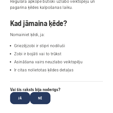
Regulāra apkope būtiski uzlabo veiktspēju un
pagarina ķēdes kalpošanas laiku.
Kad jāmaina ķēde?
Nomainiet ķēdi, ja:
Griezējzobi ir stipri nodiluši
Zobi ir bojāti vai to trūkst
Asināšana vairs neuzlabo veiktspēju
Ir citas nolietotas ķēdes detaļas
Vai šis raksts bija noderīgs?
JĀ
NĒ