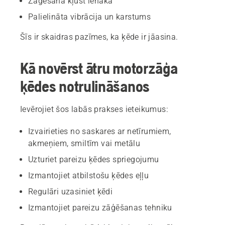
Zāģēšana kļūst lēnāka
Palielināta vibrācija un karstums
Šīs ir skaidras pazīmes, ka ķēde ir jāasina.
Kā novērst ātru motorzāģa
ķēdes notrulināšanos
Ievērojiet šos labās prakses ieteikumus:
Izvairieties no saskares ar netīrumiem,
akmeņiem, smiltīm vai metālu
Uzturiet pareizu ķēdes spriegojumu
Izmantojiet atbilstošu ķēdes eļļu
Regulāri uzasiniet ķēdi
Izmantojiet pareizu zāģēšanas tehniku