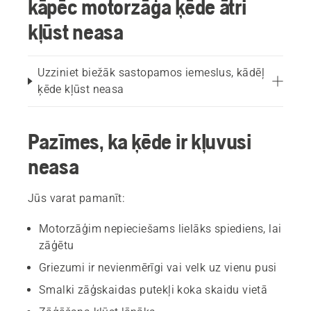
kāpēc motorzāģa ķēde ātri
kļūst neasa
Uzziniet biežāk sastopamos iemeslus, kādēļ
ķēde kļūst neasa
Pazīmes, ka ķēde ir kļuvusi
neasa
Jūs varat pamanīt:
Motorzāģim nepieciešams lielāks spiediens, lai
zāģētu
Griezumi ir nevienmērīgi vai velk uz vienu pusi
Smalki zāģskaidas putekļi koka skaidu vietā