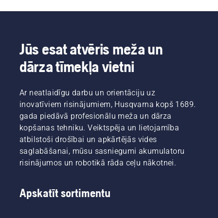
Jūs esat atvēris meža un
dārza tīmekļa vietni
Ar neatlaidīgu darbu un orientāciju uz
inovatīviem risinājumiem, Husqvarna kopš 1689.
gada piedāvā profesionālu meža un dārza
kopšanas tehniku. Veiktspēja un lietojamība
atbilstoši drošībai un apkārtējās vides
saglabāšanai, mūsu sasniegumi akumulatoru
risinājumos un robotikā rāda ceļu nākotnei.
Apskatīt sortimentu