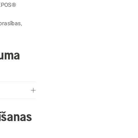
i EPOS®
prasības,
juma
dīšanas