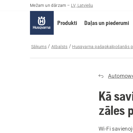
Mežam un dārzam
–
LV, Latviešu
Produkti
Daļas un piederumi
Sākums
Atbalsts
Husqvarna pašapkalpošanās p
Automow
Kā sav
zāles p
Wi-Fi savieno