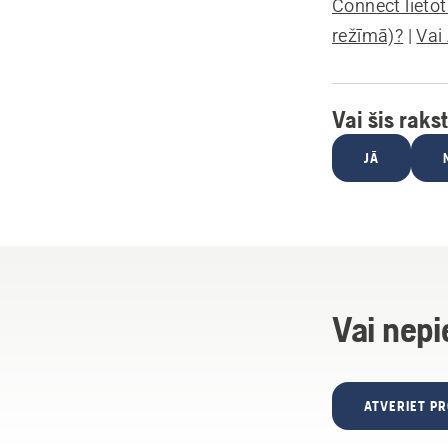
Connect lietot
režīmā)?
|
Vai
Vai šis raks
JĀ
Vai nepi
ATVERIET P