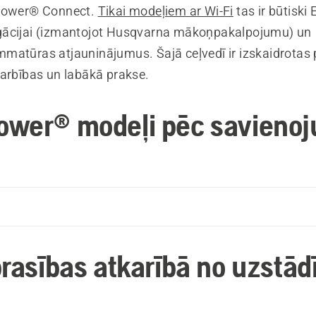
omower® Connect.
Tikai modeļiem ar Wi-Fi
tas ir būtisk
gācijai (izmantojot Husqvarna mākoņpakalpojumu) un
matūras atjauninājumus. Šajā ceļvedī ir izskaidrotas 
darbības un labākā prakse.
wer® modeļi pēc savieno
k
prasības atkarībā no uzstā