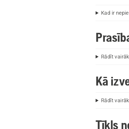
Kad ir nepi
Prasība
Rādīt vairā
Kā izv
Rādīt vairā
Tīkls 