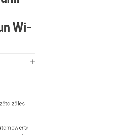
un Wi-
a
ēto zāles
 Automower®