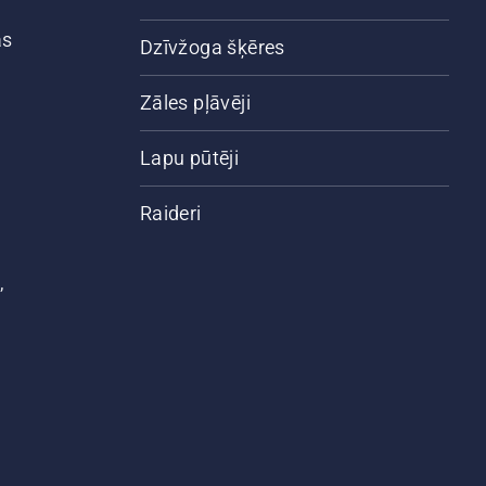
ās
Dzīvžoga šķēres
Zāles pļāvēji
Lapu pūtēji
Raideri
,