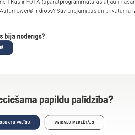
nei
|
Kas ir FOTA (aparātprogrammatūras atjaunināša
 Automower® ir drošs? Savienojamības un privātuma i
ts bija noderīgs?
NĒ
eciešama papildu palīdzība?
RODUKTU PALĪGU
VEIKALU MEKLĒTĀJS