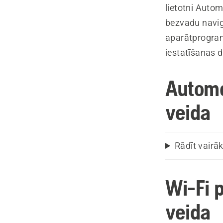
lietotni Aut
bezvadu navi
aparātprogram
iestatīšanas 
Automo
veida
Rādīt vairā
Wi-Fi 
veida