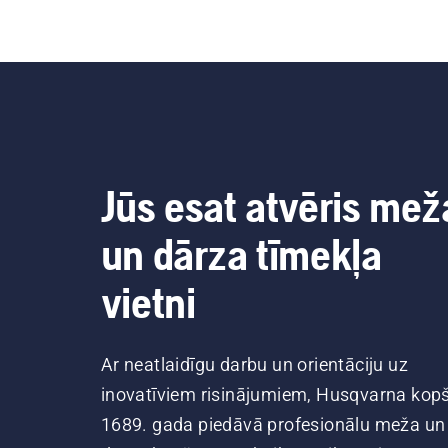
Jūs esat atvēris mež
un dārza tīmekļa
vietni
Ar neatlaidīgu darbu un orientāciju uz
inovatīviem risinājumiem, Husqvarna kop
1689. gada piedāvā profesionālu meža un