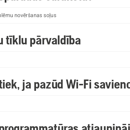
oblēmu novēršanas soļus
 tīklu pārvaldība
k
tiek, ja pazūd Wi-Fi savie
k
programmatūras atjauninā