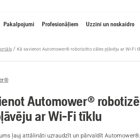
Pakalpojumi
Profesionāļiem
Uzzini un noskaidro
ortāls
Kā savienot Automower® robotizēto zāles pļāvēju ar Wi-Fi tī
er®
ienot Automower® robotizē
ļāvēju ar Wi-Fi tīklu
jums ļauj attālināti uzraudzīt un pārvaldīt Automower®