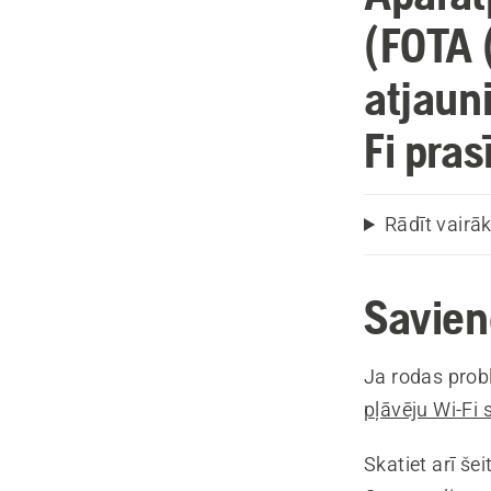
(FOTA 
atjaun
Fi pras
Rādīt vairā
Savien
Ja rodas prob
pļāvēju Wi-Fi
Skatiet arī šei