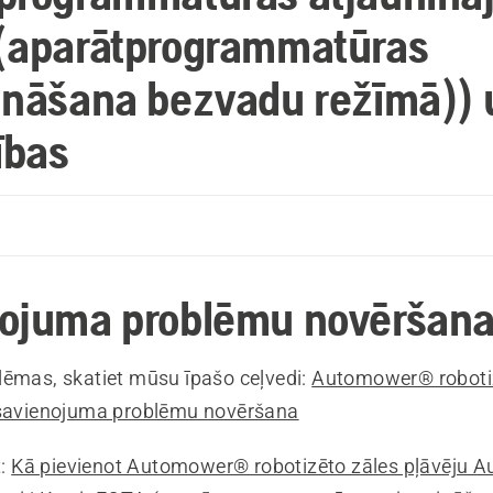
(aparātprogrammatūras
ināšana bezvadu režīmā)) 
ības
k
ojuma problēmu novēršan
lēmas, skatiet mūsu īpašo ceļvedi:
Automower® robotiz
 savienojuma problēmu novēršana
t:
Kā pievienot Automower® robotizēto zāles pļāvēju