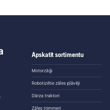
a
Apskatīt sortimentu
Motorzāģi
Robotizētie zāles pļāvēji
Dārza traktori
š
Zāles trimmeri