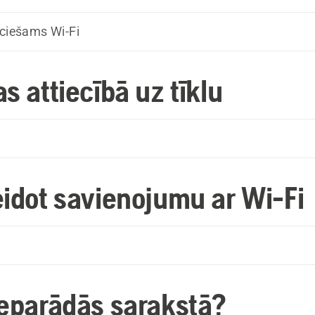
eciešams Wi-Fi
s attiecībā uz tīklu
k
eidot savienojumu ar Wi-Fi
k
neparādās sarakstā?