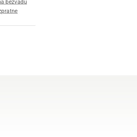
na bezvadu
zpratne