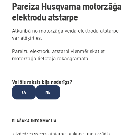
Pareiza Husqvarna motorzāģa
elektrodu atstarpe
Atkarībā no motorzāģa veida elektrodu atstarpe
var atšķirties.
Pareizu elektrodu atstarpi vienmēr skatiet
motorzāģa lietotāja rokasgrāmatā.
Vai šis raksts bija noderīgs?
JĀ
NĒ
PLAŠĀKA INFORMĀCIJA
aizdedzes sveces atstarpe
apkope
motorzāģis