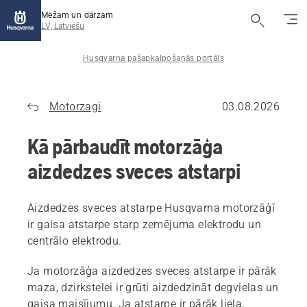
Mežam un dārzam
LV, Latviešu
Husqvarna pašapkalpošanās portāls
Motorzagi
03.08.2026
Kā pārbaudīt motorzāģa
aizdedzes sveces atstarpi
Aizdedzes sveces atstarpe Husqvarna motorzāģī
ir gaisa atstarpe starp zemējuma elektrodu un
centrālo elektrodu.
Ja motorzāģa aizdedzes sveces atstarpe ir pārāk
maza, dzirkstelei ir grūti aizdedzināt degvielas un
gaisa maisījumu. Ja atstarpe ir pārāk liela,