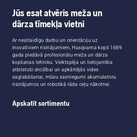
Jūs esat atvēris meža un
dārza tīmekļa vietni
Ar neatlaidīgu darbu un orientāciju uz
inovatīviem risinājumiem, Husqvarna kopš 1689.
gada piedāvā profesionālu meža un dārza
kopšanas tehniku. Veiktspēja un lietojamība
atbilstoši drošībai un apkārtējās vides
saglabāšanai, mūsu sasniegumi akumulatoru
risinājumos un robotikā rāda ceļu nākotnei.
Apskatīt sortimentu