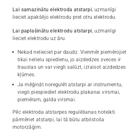
Lai samazinātu elektroda atstarpi
, uzmanīgi
lieciet apakšējo elektrodu pret otru elektrodu.
Lai paplašinātu elektrodu atstarpi
, uzmanīgi
lieciet elektrodu uz āru.
Nekad nelieciet par daudz. Vienmēr piemērojiet
tikai nelielu spiedienu, jo aizdedzes sveces ir
trauslas un var viegli salūzt, izraisot aizdedzes
kļūmes.
Ja mēģināt noregulēt atstarpi ar instrumentu,
viegli piespiediet elektrodu plakanai virsmai,
piemēram, galda virsmai.
Pēc elektroda atstarpes regulēšanas noteikti
pārmēriet atstarpi, lai tā būtu atbilstoša
motorzāģim.