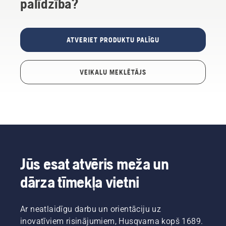
palīdzība?
ATVERIET PRODUKTU PALĪGU
VEIKALU MEKLĒTĀJS
Jūs esat atvēris meža un
dārza tīmekļa vietni
Ar neatlaidīgu darbu un orientāciju uz
inovatīviem risinājumiem, Husqvarna kopš 1689.