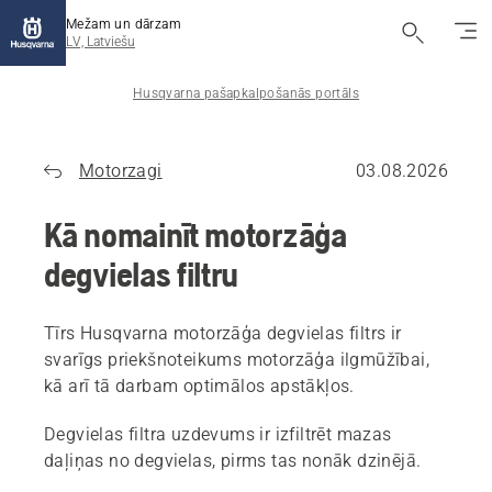
Mežam un dārzam
LV, Latviešu
Husqvarna pašapkalpošanās portāls
Motorzagi
03.08.2026
Kā nomainīt motorzāģa
degvielas filtru
Tīrs Husqvarna motorzāģa degvielas filtrs ir
svarīgs priekšnoteikums motorzāģa ilgmūžībai,
kā arī tā darbam optimālos apstākļos.
Degvielas filtra uzdevums ir izfiltrēt mazas
daļiņas no degvielas, pirms tas nonāk dzinējā.