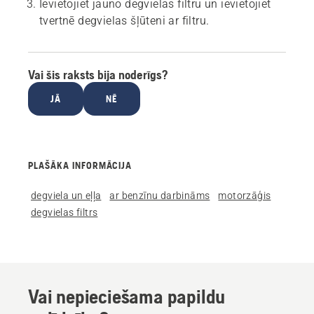
Ievietojiet jauno degvielas filtru un ievietojiet
tvertnē degvielas šļūteni ar filtru.
Vai šis raksts bija noderīgs?
JĀ
NĒ
PLAŠĀKA INFORMĀCIJA
degviela un eļļa
ar benzīnu darbināms
motorzāģis
degvielas filtrs
Vai nepieciešama papildu