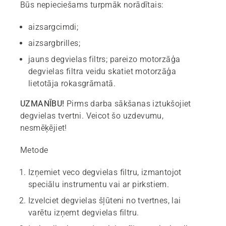
Būs nepieciešams turpmāk norādītais:
aizsargcimdi;
aizsargbrilles;
jauns degvielas filtrs; pareizo motorzāģa
degvielas filtra veidu skatiet motorzāģa
lietotāja rokasgrāmatā.
UZMANĪBU!
Pirms darba sākšanas iztukšojiet
degvielas tvertni. Veicot šo uzdevumu,
nesmēķējiet!
Metode
Izņemiet veco degvielas filtru, izmantojot
speciālu instrumentu vai ar pirkstiem.
Izvelciet degvielas šļūteni no tvertnes, lai
varētu izņemt degvielas filtru.