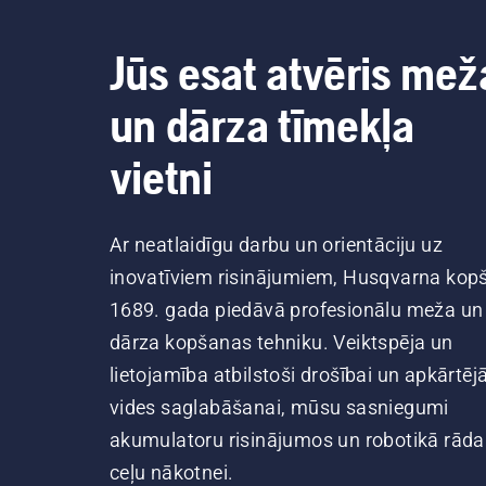
Jūs esat atvēris mež
un dārza tīmekļa
vietni
Ar neatlaidīgu darbu un orientāciju uz
inovatīviem risinājumiem, Husqvarna kop
1689. gada piedāvā profesionālu meža un
dārza kopšanas tehniku. Veiktspēja un
lietojamība atbilstoši drošībai un apkārtēj
vides saglabāšanai, mūsu sasniegumi
akumulatoru risinājumos un robotikā rāda
ceļu nākotnei.