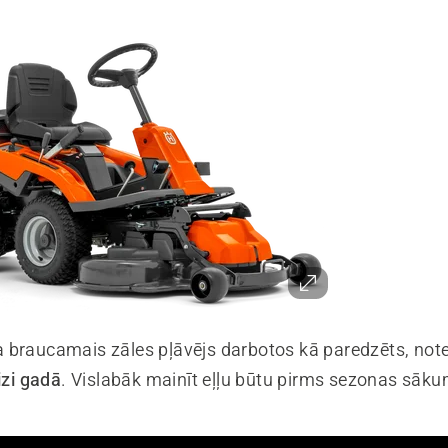
 braucamais zāles pļāvējs darbotos kā paredzēts, note
izi gadā
. Vislabāk mainīt eļļu būtu pirms sezonas sāk