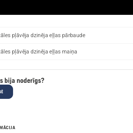
les pļāvēja dzinēja eļļas pārbaude
les pļāvēja dzinēja eļļas maiņa
ts bija noderīgs?
NĒ
MĀCIJA