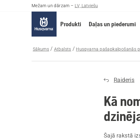
Mežam un dārzam
–
LV, Latviešu
Produkti
Daļas un piederumi
Sākums
Atbalsts
Husqvarna pašapkalpošanās p
Raideris
Kā nom
dzinēja
Šajā rakstā iz