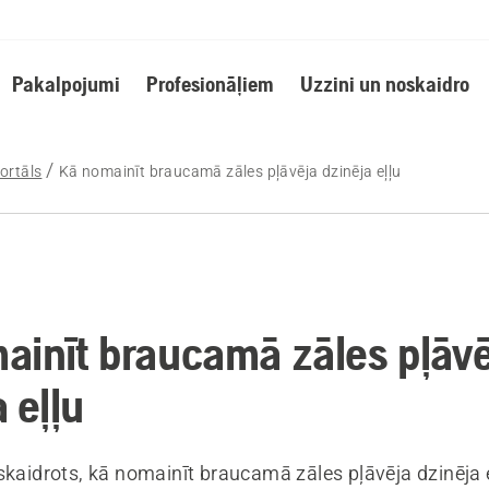
Pakalpojumi
Profesionāļiem
Uzzini un noskaidro
ortāls
Kā nomainīt braucamā zāles pļāvēja dzinēja eļļu
ainīt braucamā zāles pļāv
 eļļu
skaidrots, kā nomainīt braucamā zāles pļāvēja dzinēja e