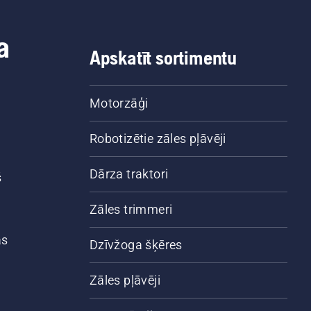
a
Apskatīt sortimentu
Motorzāģi
Robotizētie zāles pļāvēji
Dārza traktori
š
Zāles trimmeri
ās
Dzīvžoga šķēres
Zāles pļāvēji