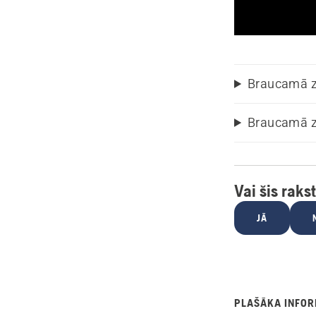
Braucamā zā
Braucamā zā
Vai šis raks
JĀ
PLAŠĀKA INFOR