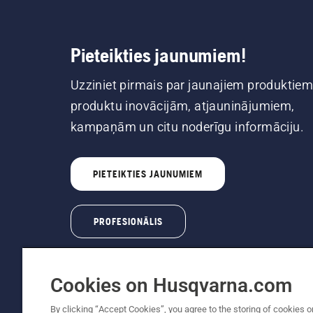
Pieteikties jaunumiem!
Uzziniet pirmais par jaunajiem produktiem
produktu inovācijām, atjauninājumiem,
kampaņām un citu noderīgu informāciju.
PIETEIKTIES JAUNUMIEM
PROFESIONĀLIS
Cookies on Husqvarna.com
By clicking “Accept Cookies”, you agree to the storing of cookies o