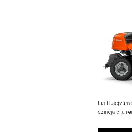
Lai Husqvarna
dzinēja eļļu
re