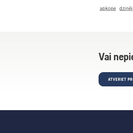
apkope
dzinēj
Vai nepi
ATVERIET P