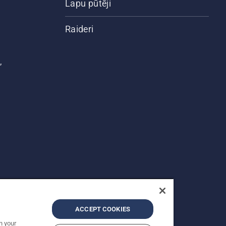
Lapu pūtēji
Raideri
,
ACCEPT COOKIES
n your