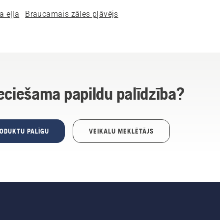
a eļļa
Braucamais zāles pļāvējs
eciešama papildu palīdzība?
RODUKTU PALĪGU
VEIKALU MEKLĒTĀJS