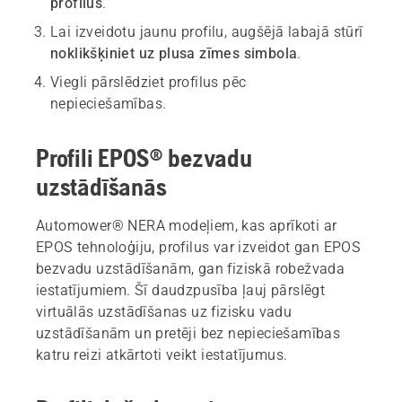
profilus
.
Lai izveidotu jaunu profilu, augšējā labajā stūrī
noklikšķiniet uz plusa zīmes simbola
.
Viegli pārslēdziet profilus pēc
nepieciešamības.
Profili EPOS® bezvadu
uzstādīšanās
Automower® NERA modeļiem, kas aprīkoti ar
EPOS tehnoloģiju, profilus var izveidot gan EPOS
bezvadu uzstādīšanām, gan fiziskā robežvada
iestatījumiem. Šī daudzpusība ļauj pārslēgt
virtuālās uzstādīšanas uz fizisku vadu
uzstādīšanām un pretēji bez nepieciešamības
katru reizi atkārtoti veikt iestatījumus.