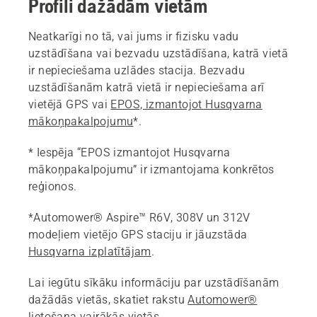
Profili dažādām vietām
Neatkarīgi no tā, vai jums ir fizisku vadu
uzstādīšana vai bezvadu uzstādīšana, katrā vietā
ir nepieciešama uzlādes stacija. Bezvadu
uzstādīšanām katrā vietā ir nepieciešama arī
vietējā GPS vai
EPOS, izmantojot Husqvarna
mākoņpakalpojumu
*.
* Iespēja “EPOS izmantojot Husqvarna
mākoņpakalpojumu” ir izmantojama konkrētos
reģionos.
*Automower® Aspire™ R6V, 308V un 312V
modeļiem vietējo GPS staciju ir jāuzstāda
Husqvarna izplatītājam
.
Lai iegūtu sīkāku informāciju par uzstādīšanām
dažādās vietās, skatiet rakstu
Automower®
lietošana vairākās vietās
.