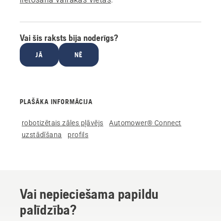
Vai šis raksts bija noderīgs?
JĀ
NĒ
PLAŠĀKA INFORMĀCIJA
robotizētais zāles pļāvējs
Automower® Connect
uzstādīšana
profils
Vai nepieciešama papildu
palīdzība?