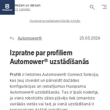
Mežam un dārzam
LV, Latviešu
Husqvarna pašapkalpošanās portāls
Automower®
25.05.2026
Izpratne par profiliem
Automower® uzstādīšanās
Profili
ir lietotnes Automower® Connect funkcija,
kas ļauj izveidot un pārvaldīt dažādas
konfigurācijas un iestatījumus Husqvarna
Automower® uzstādīšanās. Tas ir īpaši noderīgi,
ja viens robotizēts zāles pļāvējs tiek izmantots
vairākās vietās vai tad, ja vienā uzstādīšanā ir
nepieciešami dažādi iestatījumi.