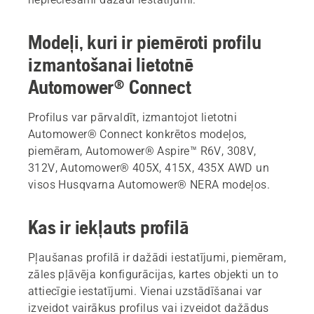
Modeļi, kuri ir piemēroti profilu
izmantošanai lietotnē
Automower® Connect
Profilus var pārvaldīt, izmantojot lietotni
Automower® Connect konkrētos modeļos,
piemēram, Automower® Aspire™ R6V, 308V,
312V, Automower® 405X, 415X, 435X AWD un
visos Husqvarna Automower® NERA modeļos.
Kas ir iekļauts profilā
Pļaušanas profilā ir dažādi iestatījumi, piemēram,
zāles pļāvēja konfigurācijas, kartes objekti un to
attiecīgie iestatījumi. Vienai uzstādīšanai var
izveidot vairākus profilus vai izveidot dažādus