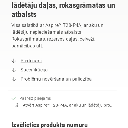
lādētāju daļas, rokasgrāmatas un
atbalsts
Viss saistībā ar Aspire™ T28-P4A, ar aku un
lādētāju nepieciešamais atbalsts.
Rokasgrāmatas, rezerves daļas, ceļveži,
pamācības utt.
Piederumi
Specifikācija
Problēmu novēršana un palīdzība
Pašreiz pieejams
Atvērt Aspire™ T28-P4A, ar aku un lādētāju produktu lapu
Izvēlieties produkta numuru