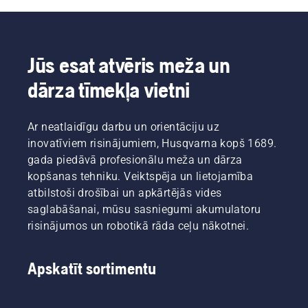
Jūs esat atvēris meža un
dārza tīmekļa vietni
Ar neatlaidīgu darbu un orientāciju uz
inovatīviem risinājumiem, Husqvarna kopš 1689.
gada piedāvā profesionālu meža un dārza
kopšanas tehniku. Veiktspēja un lietojamība
atbilstoši drošībai un apkārtējās vides
saglabāšanai, mūsu sasniegumi akumulatoru
risinājumos un robotikā rāda ceļu nākotnei.
Apskatīt sortimentu