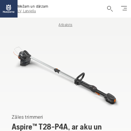
Mežam un dārzam
LV, Latviešu
Atbalsts
Zāles trimmeri
Aspire™ T28-P4A, ar aku un