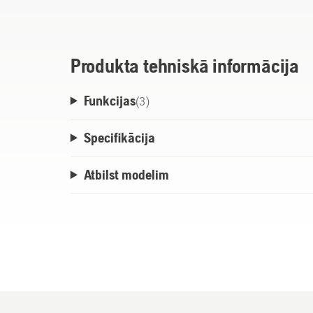
akumulatora kasti M, L, M&L un Husqvarn
Produkta tehniskā informācija
Funkcijas
(
3
)
Specifikācija
Atbilst modelim