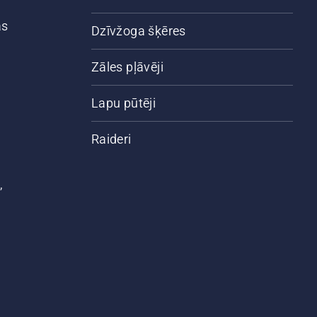
ās
Dzīvžoga šķēres
Zāles pļāvēji
Lapu pūtēji
Raideri
,