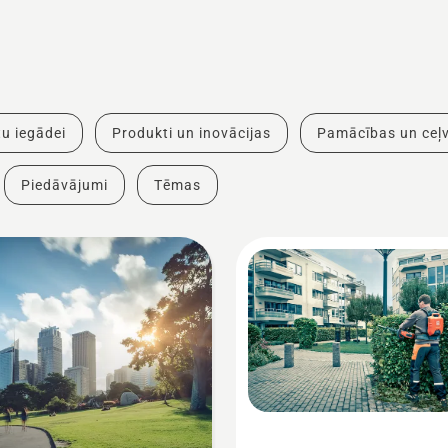
u iegādei
Produkti un inovācijas
Pamācības un ceļv
Piedāvājumi
Tēmas