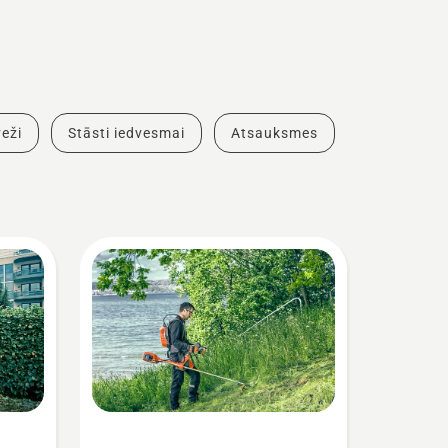
eži
Stāsti iedvesmai
Atsauksmes