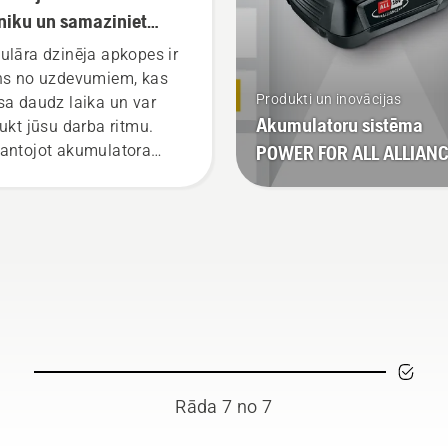
niku un samaziniet
kopes apjomu
ulāra dzinēja apkopes ir
ns no uzdevumiem, kas
Produkti un inovācijas
sa daudz laika un var
Akumulatoru sistēma
aukt jūsu darba ritmu.
antojot akumulatora
POWER FOR ALL ALLIAN
iku, šīs rūpes atkrīt.
Rāda 7 no 7