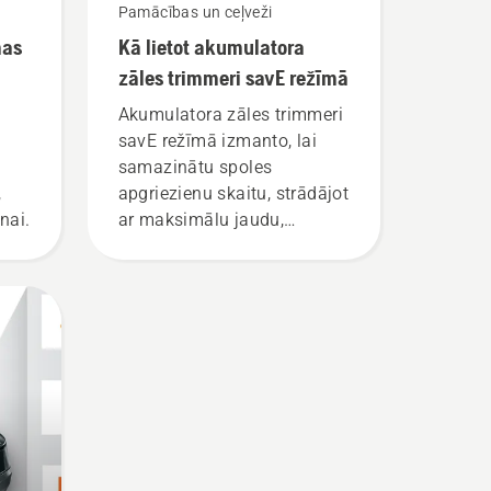
Pamācības un ceļveži
mas
Kā lietot akumulatora
zāles trimmeri savE režīmā
Akumulatora zāles trimmeri
savE režīmā izmanto, lai
samazinātu spoles
,
apgriezienu skaitu, strādājot
nai.
ar maksimālu jaudu,
vienlaikus uzturot tādu
griezes momentu, kas ļauj
ietaupīt akumulatora uzlādi,
pļaujot zāli. Vienkārši
nospiediet savE pogu uz
trimmera, lai aktivizētu šo
režīmu.