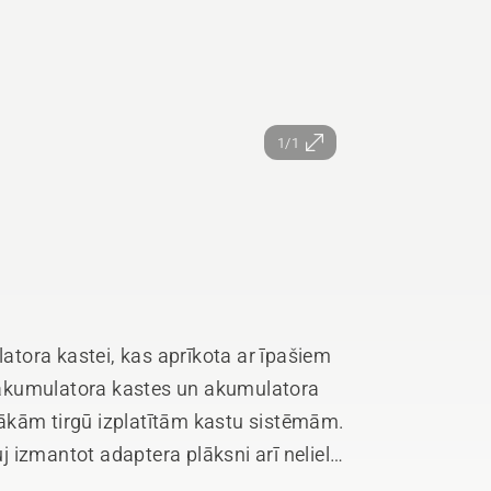
1/1
tora kastei, kas aprīkota ar īpašiem
akumulatora kastes un akumulatora
ākām tirgū izplatītām kastu sistēmām.
uj izmantot adaptera plāksni arī nelielu
ganizēšanai. Savietojama ar Husqvarna