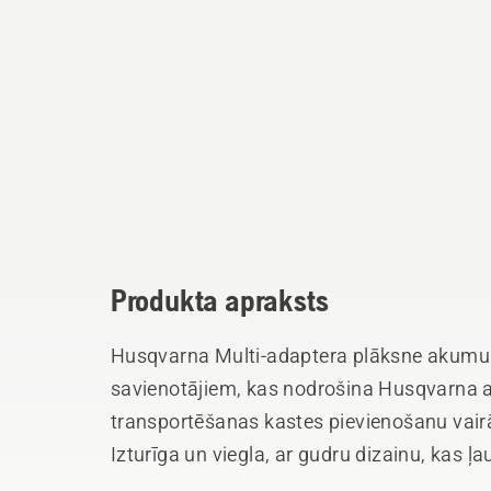
Produkta apraksts
Husqvarna Multi-adaptera plāksne akumula
savienotājiem, kas nodrošina Husqvarna 
transportēšanas kastes pievienošanu vair
Izturīga un viegla, ar gudru dizainu, kas ļa
detaļu, piemēram, skrūvju vai uzgaļu, or