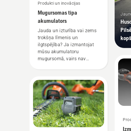
Produkti un inovācijas
Mugursomas tipa
Jaunu
akumulators
Husq
Pils
Jauda un izturība vai zems
kop
trokšņa līmenis un
ilgtspējība? Ja izmantojat
mūsu akumulatoru
mugursomā, vairs nav
jāizvēlas labākā iespēja no
visām iespējamajām. “Šis ir
pavisam jauns akumulatoru
izstrādājumu līmenis,”
stāsta Johans Svenungs
(Johan Svennung),
Husqvarna elektrisko un ar
akumulatoru darbināmo
Prod
rokā turamo produktu
Izm
nodaļas vadītājs.