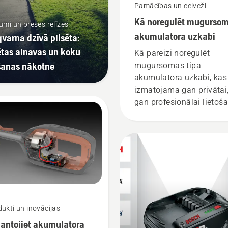
Pamācības un ceļveži
Kā noregulēt mugurso
mi un preses relīzes
akumulatora uzkabi
varna dzīvā pilsēta:
ētas ainavas un koku
Kā pareizi noregulēt
šanas nākotne
mugursomas tipa
akumulatora uzkabi, kas
izmatojama gan privātai
gan profesionālai lietoša
ukti un inovācijas
antojiet akumulatora