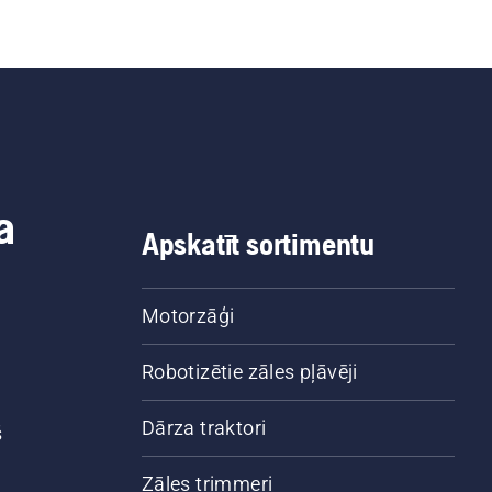
a
Apskatīt sortimentu
Motorzāģi
Robotizētie zāles pļāvēji
Dārza traktori
š
Zāles trimmeri