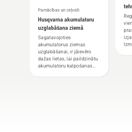
teh
Pamācības un ceļveži
ap
Reg
Husqvarna akumulatoru
vie
uzglabāšana ziemā
pra
izj
Sagatavojoties
Izm
akumulatorus ziemas
tehn
uzglabāšanai, ir jāievēro
dažas lietas, lai paildzinātu
akumulatoru kalpošanas
laiku.