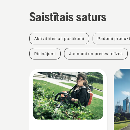
Saistītais saturs
Aktivitātes un pasākumi
Padomi produkt
Risinājumi
Jaunumi un preses relīzes