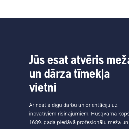
Jūs esat atvēris mež
un dārza tīmekļa
vietni
Ar neatlaidīgu darbu un orientāciju uz
inovatīviem risinājumiem, Husqvarna kop
1689. gada piedāvā profesionālu meža un